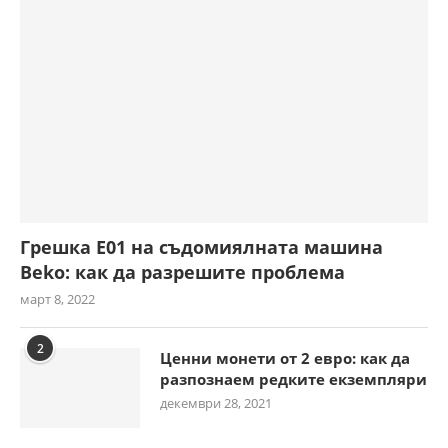
Грешка E01 на съдомиялната машина
Beko: как да разрешите проблема
март 8, 2022
2
Ценни монети от 2 евро: как да
разпознаем редките екземпляри
декември 28, 2021