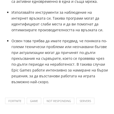
са активни едновременно в една и съща мрежа.
Използвайте инструменти за наблюдение на
интернет връзката си. Такива програми могат да
идентифицират слаби места и да ви помогнат да
оптимизирате производителността на връзката си.
Освен това трябва да имате предвид, че понякога по-
големи технически проблеми или неочаквани бъгове
при актуализации могат да причинят по-дълги
прекъсвания на сървърите, което се проявява чрез
по-дълги периоди на неработеност. В такива случаи
Epic Games работи интензивно за намиране на бързи
решения, за да възстанови работата на играта
възможно най-скоро.
FORTNITE
GAME
NOT RESPONDING
SERVERS