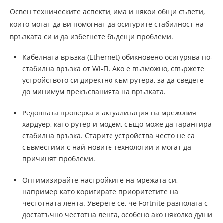
Освен техническите аспекти, има и някои общи съвети,
които могат да ви помогнат да осигурите стабилност на
връзката си и да избегнете бъдещи проблеми.
Кабелната връзка (Ethernet) обикновено осигурява по-
стабилна връзка от Wi-Fi. Ако е възможно, свържете
устройството си директно към рутера, за да сведете
до минимум прекъсванията на връзката.
Редовната проверка и актуализация на мрежовия
хардуер, като рутер и модем, също може да гарантира
стабилна връзка. Старите устройства често не са
съвместими с най-новите технологии и могат да
причинят проблеми.
Оптимизирайте настройките на мрежата си,
например като коригирате приоритетите на
честотната лента. Уверете се, че Fortnite разполага с
достатъчно честотна лента, особено ако няколко души