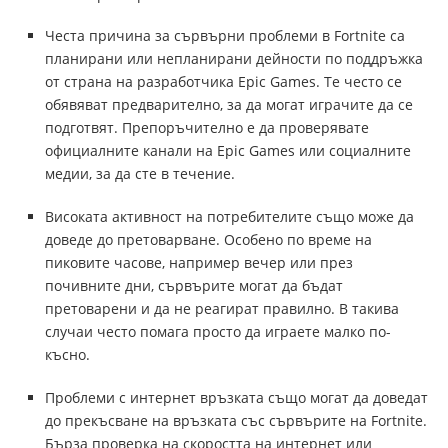
Честа причина за сървърни проблеми в Fortnite са
планирани или непланирани дейности по поддръжка
от страна на разработчика Epic Games. Те често се
обявяват предварително, за да могат играчите да се
подготвят. Препоръчително е да проверявате
официалните канали на Epic Games или социалните
медии, за да сте в течение.
Високата активност на потребителите също може да
доведе до претоварване. Особено по време на
пиковите часове, например вечер или през
почивните дни, сървърите могат да бъдат
претоварени и да не реагират правилно. В такива
случаи често помага просто да играете малко по-
късно.
Проблеми с интернет връзката също могат да доведат
до прекъсване на връзката със сървърите на Fortnite.
Бърза проверка на скоростта на интернет или