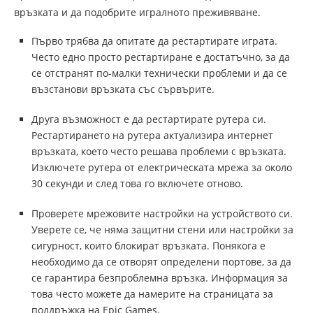
връзката и да подобрите игралното преживяване.
Първо трябва да опитате да рестартирате играта.
Често едно просто рестартиране е достатъчно, за да
се отстранят по-малки технически проблеми и да се
възстанови връзката със сървърите.
Друга възможност е да рестартирате рутера си.
Рестартирането на рутера актуализира интернет
връзката, което често решава проблеми с връзката.
Изключете рутера от електрическата мрежа за около
30 секунди и след това го включете отново.
Проверете мрежовите настройки на устройството си.
Уверете се, че няма защитни стени или настройки за
сигурност, които блокират връзката. Понякога е
необходимо да се отворят определени портове, за да
се гарантира безпроблемна връзка. Информация за
това често можете да намерите на страницата за
поддръжка на Epic Games.