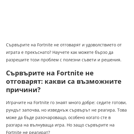
Сървърите на Fortnite не отговарят и удоволствието от
играта е прекъснато? Научете как можете бързо да
разрешите този проблем с полезни съвети и решения.
Сървърите на Fortnite не
отговарят: какви са възможните
причини?
Играчите на Fortnite го знаят много добре: седите готови,
рундът започва, но изведнъж сървърът не реагира. Това
може да бъде разочароващо, особено когато сте в
разгара на вълнуваща игра. Но защо сървърите на
Fortnite не реагират?