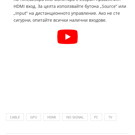
HDMI вход. За целта използвайте бутона „Source“ или
„Input“ на дистанционното управление. Ако не сте
сигурни, опитайте всички налични входове.
CABLE
GPU
HDMI
NO SIGNAL
PC
TV