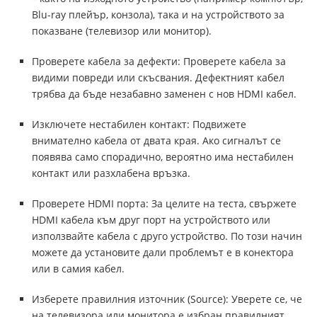
Blu-ray плейър, конзола), така и на устройството за
показване (телевизор или монитор).
Проверете кабела за дефекти: Проверете кабела за
видими повреди или скъсвания. Дефектният кабел
трябва да бъде незабавно заменен с нов HDMI кабел.
Изключете нестабилен контакт: Подвижете
внимателно кабела от двата края. Ако сигналът се
появява само спорадично, вероятно има нестабилен
контакт или разхлабена връзка.
Проверете HDMI порта: За целите на теста, свържете
HDMI кабела към друг порт на устройството или
използвайте кабела с друго устройство. По този начин
можете да установите дали проблемът е в конектора
или в самия кабел.
Изберете правилния източник (Source): Уверете се, че
на телевизора или монитора е избран правилният