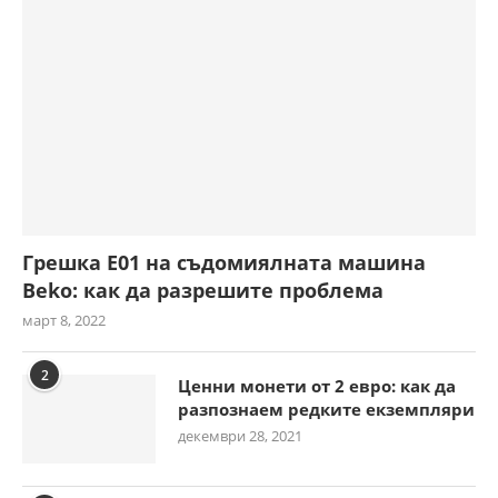
Грешка E01 на съдомиялната машина
Beko: как да разрешите проблема
март 8, 2022
2
Ценни монети от 2 евро: как да
разпознаем редките екземпляри
декември 28, 2021