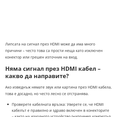
Липсата на сигнал през HDMI може да има много
причини – често това са прости неща като изключен
конектор или грешен източник на вход.
Няма сигнал през HDMI кабел –
какво да направите?
Ако изведнъж нямате звук или картина през HDMI кабела,
това е досадно, но често лесно се отстранява.
Проверете кабелната връзка: Уверете се, че HDMI
кабелът е правилно и здраво включен в конекторите
– както на изходното устройство (например компютър,