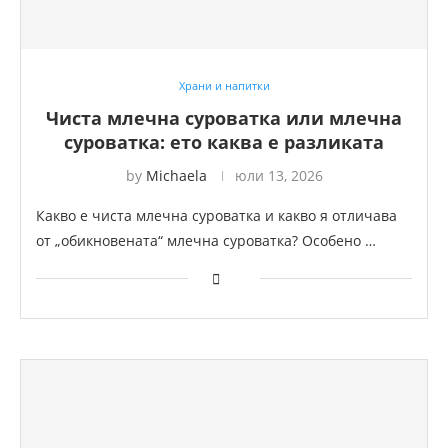
Храни и напитки
Чиста млечна суроватка или млечна
суроватка: ето каква е разликата
by
Michaela
юли 13, 2026
Какво е чиста млечна суроватка и какво я отличава
от „обикновената“ млечна суроватка? Особено …