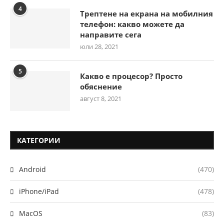
4
Трептене на екрана на мобилния
телефон: какво можете да
направите сега
юли 28, 2021
5
Какво е процесор? Просто
обяснение
август 8, 2021
КАТЕГОРИИ
Android
(470)
iPhone/iPad
(478)
MacOS
(83)