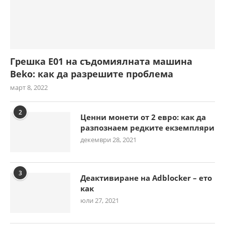
Грешка E01 на съдомиялната машина
Beko: как да разрешите проблема
март 8, 2022
2
Ценни монети от 2 евро: как да
разпознаем редките екземпляри
декември 28, 2021
3
Деактивиране на Adblocker – ето
как
юли 27, 2021