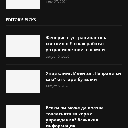
юли 27, 2021
EDITOR’S PICKS
Фенерче с ултравиолетова
светлина: Ето как работят
ултравиолетовите лампи
август 5, 2026
Упциклинг: Идеи за „Направи си
сам“ от стари бутилки
август 5, 2026
Всеки ли може да ползва
тоалетната за хора с
увреждания? Всякаква
информация