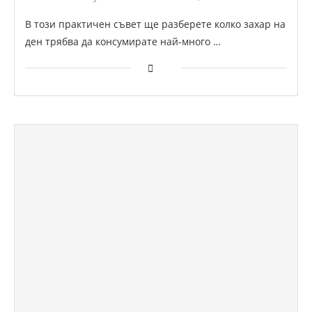
В този практичен съвет ще разберете колко захар на
ден трябва да консумирате най-много …