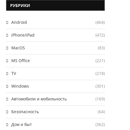
РУБРИКИ
Android
(464)
iPhone/iPad
(472)
MacOS
(83)
MS Office
(221)
TV
(218)
Windows
(301)
Автомобили и мобильность
(169)
Безопасность
(64)
Дом и быт
(362)