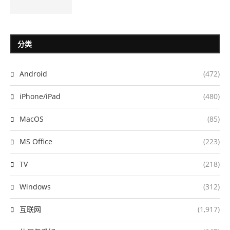
分类
Android
(472)
iPhone/iPad
(480)
MacOS
(85)
MS Office
(223)
TV
(218)
Windows
(312)
互联网
(1,917)