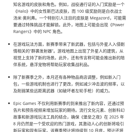
知名游戏的皮肤和角色。例如，战役通行证的入门奖励是一个
《Halo》中的女性斯巴达皮肤，而 100 级奖励则是白衣战士
汤米·奥利弗。一个特别引人注目的皮肤是 Megazord，可能需
要通过特殊挑战才能解锁。此外，地图上可能会出现《Power
Rangers》中的 NPC 角色。
在游戏玩法方面，新赛季带来了新武器，包括与外星人入侵剧
情相关的“群袭发射器”。游戏地图上出现了外星人的建筑，从
视觉上支持了新的场景。此外，还有传言称可能会推出新的陪
伴系统，悬浮宠物将帮助玩家收集战利品。
除了新赛季之外，本月还有各种物品商店调整，例如新入门
包，一些游戏机制也进行了更改，例如减少冲击波的频率，以
及削弱某些远距离武器（如破坏者左轮手枪）的威力。
Epic Games 不仅利用新赛季的到来推出了新内容，还通过预
告片和预告视频来增加玩家的期待。流行文化元素、创新科幻
故事和新游戏玩法工具的结合，确保《堡垒之夜》在 2025 年
8 月仍然是一个受欢迎的热门游戏，其激动人心的创新将吸引
新玩家和现有玩家。该赛季预计将持续到 10 月底，预计还将