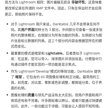
其方法与 Lightroom 相同：图片编辑无损且
非破坏性
。这意味着
更改将记录在所谓的 XMP 文件中。因此，只有在导出时才会应用
更正，原始照片保持不变。
对于 Lightroom 用户来说，Darktable 几乎不会带来任何不
同。其
用户界面
同样分为 3 部分。中间部分可查看一张或多张
照片的整体概览，右侧部分为所有功能的列表，左侧部分为图
片信息和元数据的列表。这三个部分的内容会根据您所在的模
式而变化。
最重要的模式是暗室和
Lighttable
。后者类似于 Lightroom
库：在这里，您可以导入、排序图片并添加信息。付费版中只
有通过插件才能实现的一项功能是显示焦点。
作为 Lightroom“Develop”模式的等效功能，Darktable 提供
了
暗室
。它包含约 60 项图像处理和校正功能。最常用的工
具，如亮度、对比度、晕影或色彩调整，都按组分类，位于界
面的右侧。
图像处理的
质量
与领先产品没有太大区别。但用户界面和用户
体验还有些不完善。许多图标难以辨认，或者只能通过快捷键
访问，此外，一些功能过于详细，可能会让人感到不知所措。