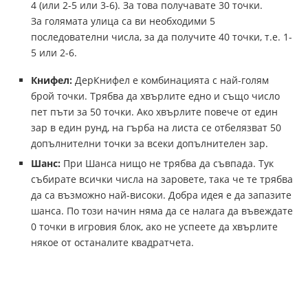
4 (или 2-5 или 3-6). За това получавате 30 точки.
За голямата улица са ви необходими 5
последователни числа, за да получите 40 точки, т.е. 1-
5 или 2-6.
Книфел:
ДерКнифел е комбинацията с най-голям
брой точки. Трябва да хвърлите едно и също число
пет пъти за 50 точки. Ако хвърлите повече от един
зар в един рунд, на гърба на листа се отбелязват 50
допълнителни точки за всеки допълнителен зар.
Шанс:
При Шанса нищо не трябва да съвпада. Тук
събирате всички числа на заровете, така че те трябва
да са възможно най-високи. Добра идея е да запазите
шанса. По този начин няма да се налага да въвеждате
0 точки в игровия блок, ако не успеете да хвърлите
някое от останалите квадратчета.