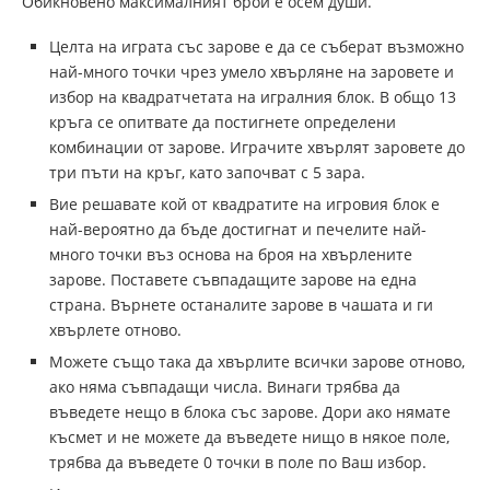
Обикновено максималният брой е осем души.
Целта на играта със зарове е да се съберат възможно
най-много точки чрез умело хвърляне на заровете и
избор на квадратчетата на игралния блок. В общо 13
кръга се опитвате да постигнете определени
комбинации от зарове. Играчите хвърлят заровете до
три пъти на кръг, като започват с 5 зара.
Вие решавате кой от квадратите на игровия блок е
най-вероятно да бъде достигнат и печелите най-
много точки въз основа на броя на хвърлените
зарове. Поставете съвпадащите зарове на една
страна. Върнете останалите зарове в чашата и ги
хвърлете отново.
Можете също така да хвърлите всички зарове отново,
ако няма съвпадащи числа. Винаги трябва да
въведете нещо в блока със зарове. Дори ако нямате
късмет и не можете да въведете нищо в някое поле,
трябва да въведете 0 точки в поле по Ваш избор.