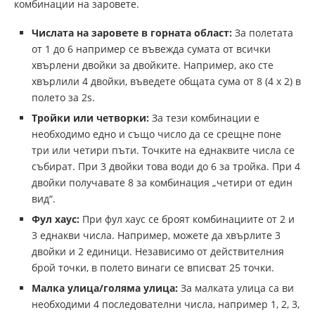
комбинации на заровете.
Числата на заровете в горната област:
За полетата
от 1 до 6 например се въвежда сумата от всички
хвърлени двойки за двойките. Например, ако сте
хвърлили 4 двойки, въведете общата сума от 8 (4 x 2) в
полето за 2s.
Тройки или четворки:
За тези комбинации е
необходимо едно и също число да се срещне поне
три или четири пъти. Точките на еднаквите числа се
събират. При 3 двойки това води до 6 за тройка. При 4
двойки получавате 8 за комбинация „четири от един
вид“.
Фул хаус:
При фул хаус се броят комбинациите от 2 и
3 еднакви числа. Например, можете да хвърлите 3
двойки и 2 единици. Независимо от действителния
брой точки, в полето винаги се вписват 25 точки.
Малка улица/голяма улица:
За малката улица са ви
необходими 4 последователни числа, например 1, 2, 3,