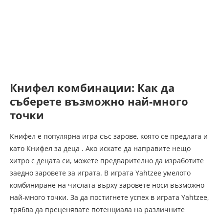
Книфел комбинации: Как да
съберете възможно най-много
точки
Книфел е популярна игра със зарове, която се предлага и
като Книфел за деца . Ако искате да направите нещо
хитро с децата си, можете предварително да изработите
заедно заровете за играта. В играта Yahtzee умелото
комбиниране на числата върху заровете носи възможно
най-много точки. За да постигнете успех в играта Yahtzee,
трябва да преценявате потенциала на различните