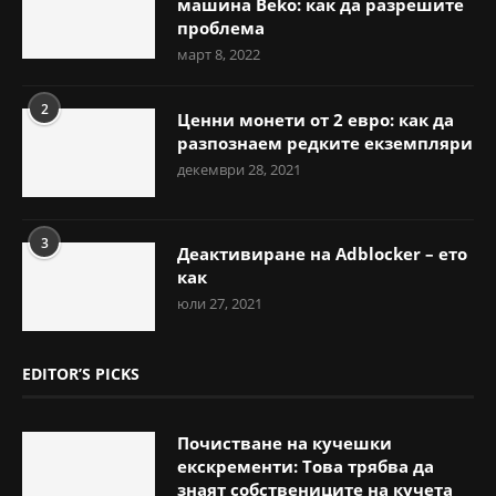
машина Beko: как да разрешите
проблема
март 8, 2022
2
Ценни монети от 2 евро: как да
разпознаем редките екземпляри
декември 28, 2021
3
Деактивиране на Adblocker – ето
как
юли 27, 2021
EDITOR’S PICKS
Почистване на кучешки
екскременти: Това трябва да
знаят собствениците на кучета