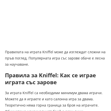
Правилата на играта Kniffel може да изглеждат сложни на
пръв поглед. Популярната игра със зарове обаче е лесна
за научаване.
Правила за Kniffel: Как се играе
играта със зарове
За играта Kniffel са необходими минимум двама играчи.
Можете да я играете и като салонна игра за двама.
Теоретично няма горна граница за броя на играчите.