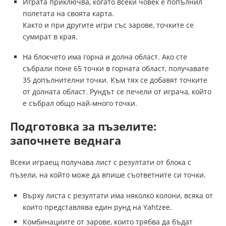
Играта приключва, когато всеки човек е попълнил
полетата на своята карта.
Както и при другите игри със зарове, точките се
сумират в края.
На блокчето има горна и долна област. Ако сте
събрали поне 65 точки в горната област, получавате
35 допълнителни точки. Към тях се добавят точките
от долната област. Рундът се печели от играча, който
е събрал общо най-много точки.
Подготовка за пъзелите:
започнете веднага
Всеки играещ получава лист с резултати от блока с
пъзели, на който може да впише съответните си точки.
Върху листа с резултати има няколко колони, всяка от
които представлява един рунд на Yahtzee.
Комбинациите от зарове, които трябва да бъдат