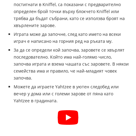
постигнати в Kniffel, са показани с предварително
определен брой точки върху блокчето Kniffel или
трябва да бъдат събрани, като се използва броят на
хвърлените зарове.
Играта може да започне, след като името на всеки
играч е написано на горния ред на ръката му.
За да се определи кой започва, заровете се хвърлят
последователно. Който има най-голямо число,
започва играта и взема чашата със заровете. В някои
семейства има и правило, че най-младият човек
започва.
Можете да играете Yahtzee в уютен следобед или
вечер у дома или с големи зарове от пяна като
Yahtzee в градината.