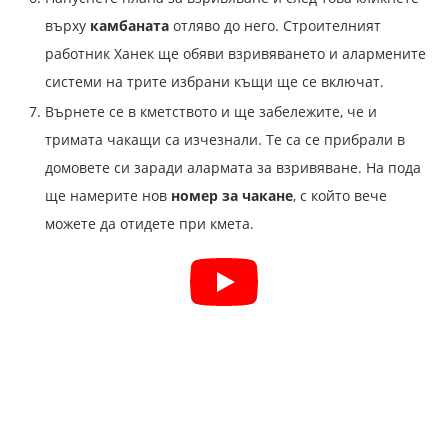
върху
камбаната
отляво до него. Строителният
работник Ханек ще обяви взривяването и алармените
системи на трите избрани къщи ще се включат.
Върнете се в кметството и ще забележите, че и
тримата чакащи са изчезнали. Те са се прибрали в
домовете си заради алармата за взривяване. На пода
ще намерите нов
номер за чакане
, с който вече
можете да отидете при кмета.