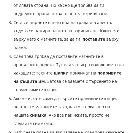
от лявата страна. По-късно ще трябва да ги
подредите правилно за плана за взривяване.
Сега се върнете в центъра на града и в алеята,
където се намира планът за взривяване. Кликнете
върху него с магнитите, за да ги
поставите
върху
плана.
След това трябва да поставите магнитите в
правилните полета. Тук влиза в игра изявлението на
чакащите: техните
шапки
приличат на
покривите
на къщите им
. Затова се заемете с търсенето на
съвместимите къщи.
Ако не искате сами да търсите правилните къщи,
поставете магнитите така, както е показано на
нашата
снимка
. Ако все пак искате, просто не
гледайте снимката.
Напуснете плана за взривяване и след това кликнете