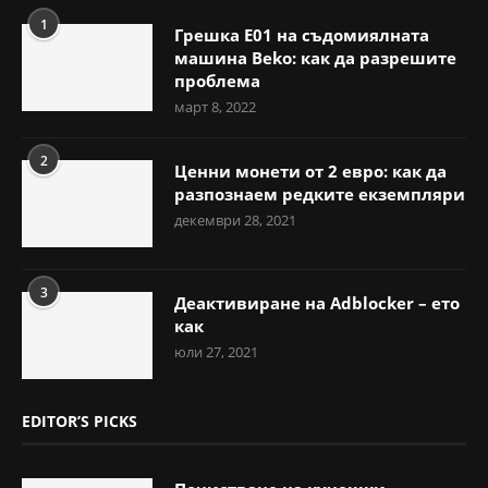
1
Грешка E01 на съдомиялната
машина Beko: как да разрешите
проблема
март 8, 2022
2
Ценни монети от 2 евро: как да
разпознаем редките екземпляри
декември 28, 2021
3
Деактивиране на Adblocker – ето
как
юли 27, 2021
EDITOR’S PICKS