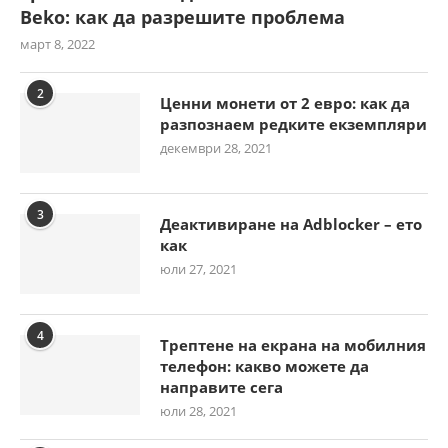
Beko: как да разрешите проблема
март 8, 2022
2
Ценни монети от 2 евро: как да
разпознаем редките екземпляри
декември 28, 2021
3
Деактивиране на Adblocker – ето
как
юли 27, 2021
4
Трептене на екрана на мобилния
телефон: какво можете да
направите сега
юли 28, 2021