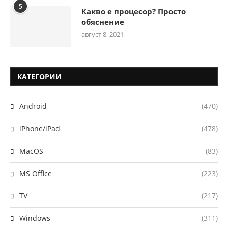
5
Какво е процесор? Просто
обяснение
август 8, 2021
КАТЕГОРИИ
Android
(470)
iPhone/iPad
(478)
MacOS
(83)
MS Office
(223)
TV
(217)
Windows
(311)