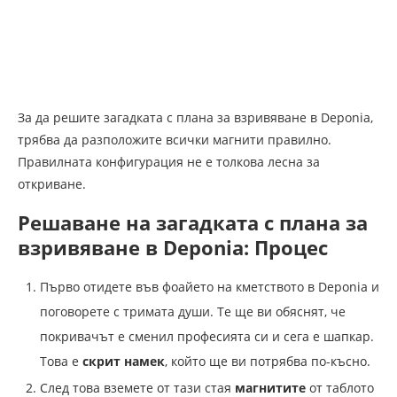
За да решите загадката с плана за взривяване в Deponia,
трябва да разположите всички магнити правилно.
Правилната конфигурация не е толкова лесна за
откриване.
Решаване на загадката с плана за
взривяване в Deponia: Процес
Първо отидете във фоайето на кметството в Deponia и
поговорете с тримата души. Те ще ви обяснят, че
покривачът е сменил професията си и сега е шапкар.
Това е
скрит намек
, който ще ви потрябва по-късно.
След това вземете от тази стая
магнитите
от таблото