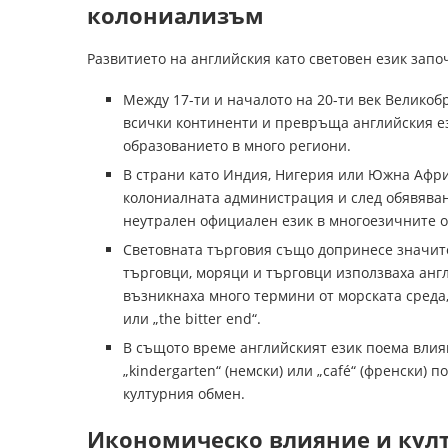
колониализъм
Развитието на английския като световен език запо
Между 17-ти и началото на 20-ти век Велико
всички континенти и превръща английския ез
образованието в много региони.
В страни като Индия, Нигерия или Южна Афри
колониалната администрация и след обявяван
неутрален официален език в многоезичните 
Световната търговия също допринесе значите
търговци, моряци и търговци използваха англ
възникнаха много термини от морската среда, 
или „the bitter end“.
В същото време английският език поема влияни
„kindergarten“ (немски) или „café“ (френски) 
културния обмен.
Икономическо влияние и култ