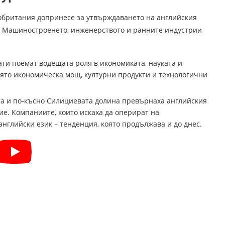
обритания допринесе за утвърждаването на английския
та. Машиностроенето, инженерството и ранните индустрии
ти поемат водещата роля в икономиката, науката и
иято икономическа мощ, културни продукти и технологични
та и по-късно Силициевата долина превърнаха английския
ие. Компаниите, които искаха да оперират на
английски език – тенденция, която продължава и до днес.