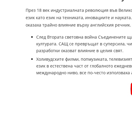
През 18 век индустриалната революция във Велик
език като език на техниката, иновациите и наука
оказаха трайно влияние върху английския речник.
След Втората световна война Съединените ща
културата. САЩ се превръщат в суперсила, ч
разработки оказват влияние в целия свят.
Холивудските филми, попмузиката, телевизия
език в естествена част от глобалното ежеднев
международно ниво, все по-често използваха 