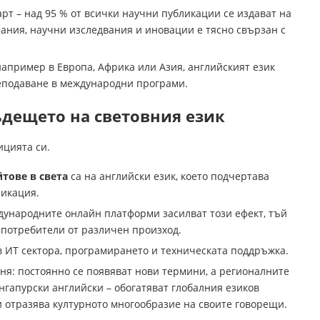
арт – над 95 % от всички научни публикации се издават на
нания, научни изследвания и иновации е тясно свързан с
например в Европа, Африка или Азия, английският език
еподаване в международни програми.
ъдещето на световния език
ицията си.
тове в света
са на английски език, което подчертава
никация.
дународните онлайн платформи засилват този ефект, тъй
а потребители от различен произход.
в ИТ сектора, програмирането и техническата поддръжка.
ня: постоянно се появяват нови термини, а регионалните
нгапурски английски – обогатяват глобалния езиков
и отразява културното многообразие на своите говорещи.