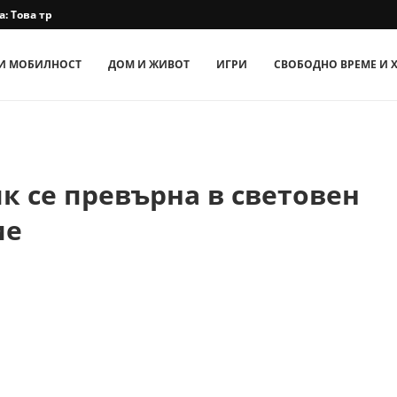
 Това трябва да...
И МОБИЛНОСТ
ДОМ И ЖИВОТ
ИГРИ
СВОБОДНО ВРЕМЕ И 
к се превърна в световен
ие