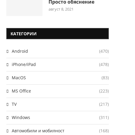
Просто обяснение
август 8, 2021
КАТЕГОРИИ
Android
(470)
iPhone/iPad
(478)
MacOS
(83)
MS Office
(223)
TV
(217)
Windows
(311)
Автомобили и мобилност
(168)