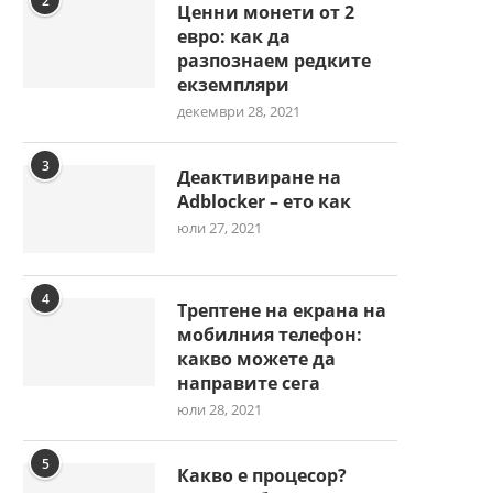
2
Ценни монети от 2
евро: как да
разпознаем редките
екземпляри
декември 28, 2021
3
Деактивиране на
Adblocker – ето как
юли 27, 2021
4
Трептене на екрана на
мобилния телефон:
какво можете да
направите сега
юли 28, 2021
5
Какво е процесор?