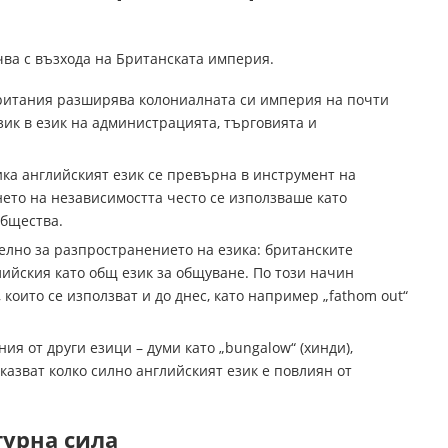
чва с възхода на Британската империя.
британия разширява колониалната си империя на почти
ик в език на администрацията, търговията и
ка английският език се превърна в инструмент на
ето на независимостта често се използваше като
общества.
лно за разпространението на езика: британските
ийския като общ език за общуване. По този начин
които се използват и до днес, като например „fathom out“
я от други езици – думи като „bungalow“ (хинди),
показват колко силно английският език е повлиян от
урна сила