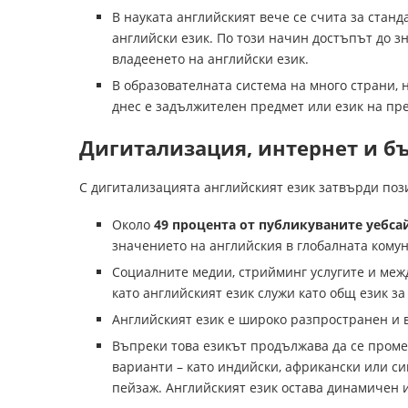
В науката английският вече се счита за станд
английски език. По този начин достъпът до з
владеенето на английски език.
В образователната система на много страни, 
днес е задължителен предмет или език на пр
Дигитализация, интернет и б
С дигитализацията английският език затвърди поз
Около
49 процента от публикуваните уебсай
значението на английския в глобалната кому
Социалните медии, стрийминг услугите и меж
като английският език служи като общ език з
Английският език е широко разпространен и 
Въпреки това езикът продължава да се проме
варианти – като индийски, африкански или си
пейзаж. Английският език остава динамичен 