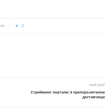
nts
0
next post
Стрийминг портали: 6 препоръчителни
доставчици