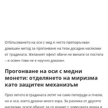
Отблъскването на оси с мед е често препоръчван
домашен метод за прогонване на тези досадни насекоми
от градината. Желаният ефект обаче не винаги се постига
– и освен това не е научно доказан.
Прогонване на оси с медни
монети: отделянето на миризма
като защитен механизъм
През лятото в градината летят не само пеперуди и пчели,
но и оси, което дразни много хора. За разлика от другите
насекоми, осите обичат да се хранят с човешката храна и