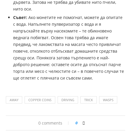
дървета. Затова не трябва да убивате нито пчели,
нито оси.
Съвет:
Ако монетите не помогнат, можете да опитате
с вода. Напълнете пулверизатор с вода и я
напръскайте върху насекомите – те обикновено
веднага побягват. Освен това трябва да имате
предвид, че лакомствата на масата често привличат
повече, отколкото отблъскват домашните средства
срещу оси. Понякога затова търпението е най-
доброто решение: оставете осите да откъснат парче
торта или месо с челюстите си – в повечето случаи те
ще отлетят с плячката си съвсем сами.
AWAY
COPPER COINS
DRIVING
TRICK
WASPS
0 comments
0