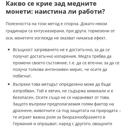
Какво се крие зад медните
монети: наистина ли работи?
Полезността на този метод е спорна. Докато някои
градинари са ентусиазирани, при други, тормозени от
оси, монетите изглежда не оказват никакъв ефект.
Всъщност загряването не е достатъчно, за да се
получат достатъчно изпарения. Медта трябва да
промени своето състояние, т.е. да се втечни, за да се
получи толкова интензивен мирис, че осите да
побягнат.
Въпреки това методът определено може да бъде
изпробван. Той е евтин, не съдържа химикали и е
безопасен. Осите също не се нараняват от това.
Защото въпреки предполагаемия голям фактор на
дразнене, животните са под защитата на природата –
те играят важна роля за биоразнообразието в
Германия и опрашват, наред с другото, овощните