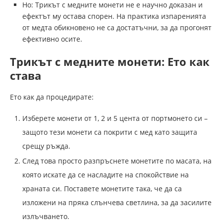
Но: Трикът с медните монети не е научно доказан и
ефектът му остава спорен. На практика изпаренията
от медта обикновено не са достатъчни, за да прогонят
ефективно осите.
Трикът с медните монети: Ето как
става
Ето как да процедирате:
Изберете монети от 1, 2 и 5 цента от портмонето си –
защото тези монети са покрити с мед като защита
срещу ръжда.
След това просто разпръснете монетите по масата, на
която искате да се насладите на спокойствие на
храната си. Поставете монетите така, че да са
изложени на пряка слънчева светлина, за да засилите
излъчването.