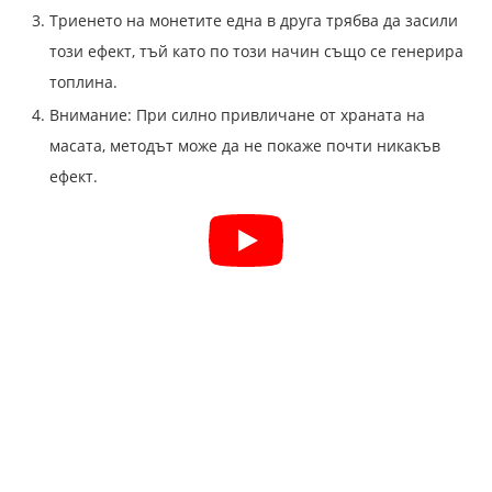
Триенето на монетите една в друга трябва да засили
този ефект, тъй като по този начин също се генерира
топлина.
Внимание: При силно привличане от храната на
масата, методът може да не покаже почти никакъв
ефект.