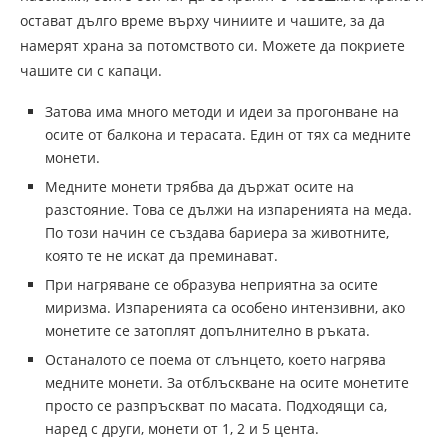
остават дълго време върху чиниите и чашите, за да
намерят храна за потомството си. Можете да покриете
чашите си с капаци.
Затова има много методи и идеи за прогонване на
осите от балкона и терасата. Един от тях са медните
монети.
Медните монети трябва да държат осите на
разстояние. Това се дължи на изпаренията на меда.
По този начин се създава бариера за животните,
която те не искат да преминават.
При нагряване се образува неприятна за осите
миризма. Изпаренията са особено интензивни, ако
монетите се затоплят допълнително в ръката.
Останалото се поема от слънцето, което нагрява
медните монети. За отблъскване на осите монетите
просто се разпръскват по масата. Подходящи са,
наред с други, монети от 1, 2 и 5 цента.