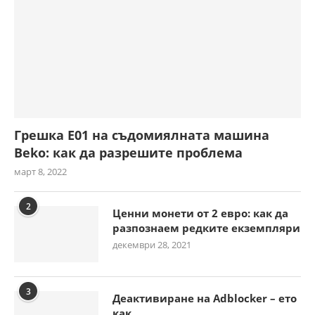
Грешка E01 на съдомиялната машина
Beko: как да разрешите проблема
март 8, 2022
2
Ценни монети от 2 евро: как да
разпознаем редките екземпляри
декември 28, 2021
3
Деактивиране на Adblocker – ето
как