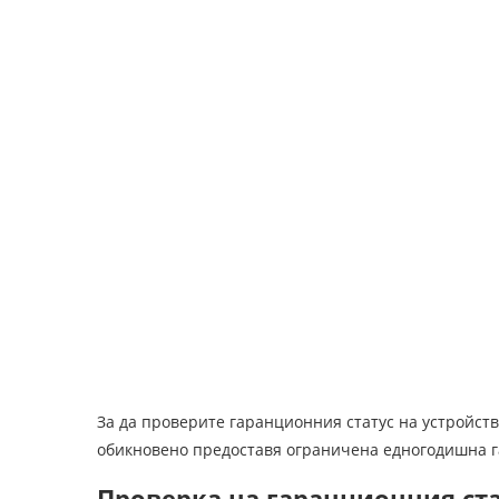
За да проверите гаранционния статус на устройств
обикновено предоставя ограничена едногодишна 
Проверка на гаранционния ста