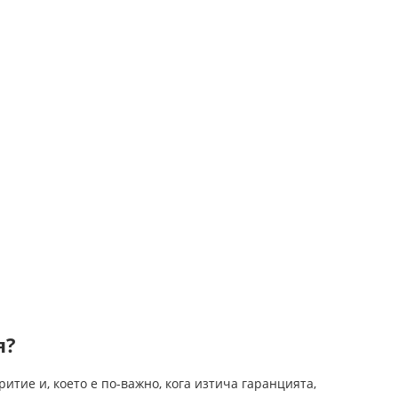
я?
итие и, което е по-важно, кога изтича гаранцията,