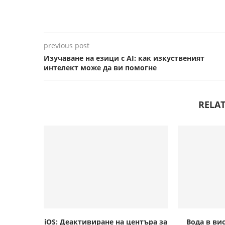
previous post
Изучаване на езици с AI: как изкуственият
интелект може да ви помогне
RELAT
iOS: Деактивиране на центъра за
Вода в ви