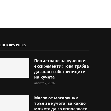
EDITOR’S PICKS
Почистване на кучешки
екскременти: Това трябва
да знаят собствениците
на кучета
август 7, 2026
Масло от магарешки
трън за кучета: за какво
можете да го използвате