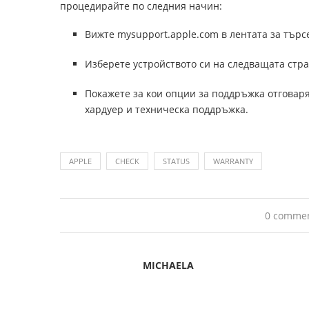
процедирайте по следния начин:
Вижте mysupport.apple.com в лентата за търсе
Изберете устройството си на следващата стр
Покажете за кои опции за поддръжка отговар
хардуер и техническа поддръжка.
APPLE
CHECK
STATUS
WARRANTY
0 comme
MICHAELA