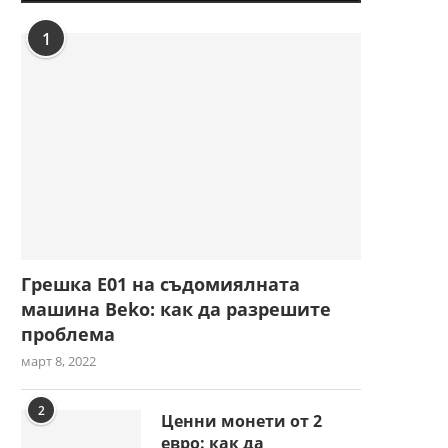
1
Грешка E01 на съдомиялната
машина Beko: как да разрешите
проблема
март 8, 2022
2
Ценни монети от 2
евро: как да