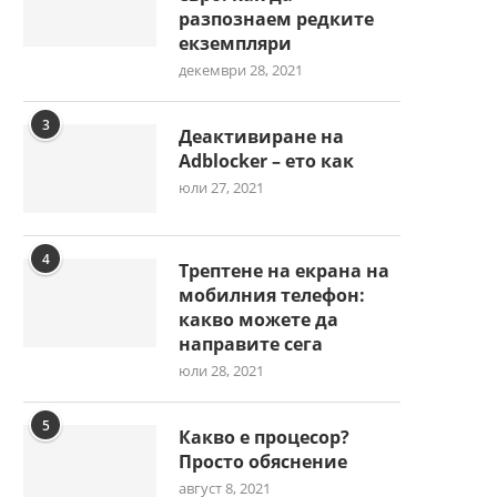
разпознаем редките
екземпляри
декември 28, 2021
3
Деактивиране на
Adblocker – ето как
юли 27, 2021
4
Трептене на екрана на
мобилния телефон:
какво можете да
направите сега
юли 28, 2021
5
Какво е процесор?
Просто обяснение
август 8, 2021