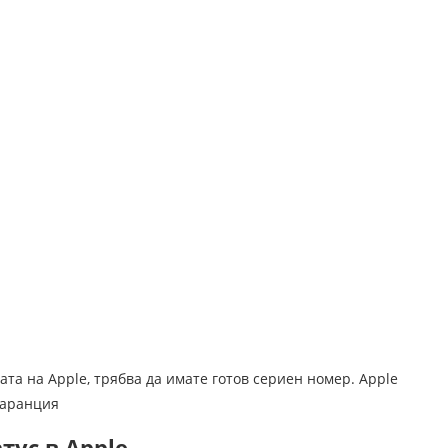
ата на Apple, трябва да имате готов сериен номер. Apple
гаранция
тус в Apple