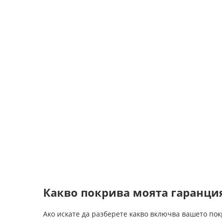
Какво покрива моята гаранци
Ако искате да разберете какво включва вашето покр