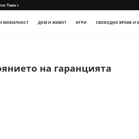
: Това трябва да знаят...
И МОБИЛНОСТ
ДОМ И ЖИВОТ
ИГРИ
СВОБОДНО ВРЕМЕ И 
оянието на гаранцията