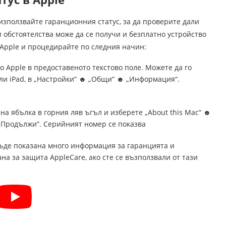
 използвайте гаранционния статус, за да проверите дали
 обстоятелства може да се получи и безплатно устройство
 Apple и процедирайте по следния начин:
 Apple в предоставеното текстово поле. Можете да го
 или iPad, в „Настройки“ ☻ „Общи“ ☻ „Информация“.
а ябълка в горния ляв ъгъл и изберете „About this Mac“ ☻
 „Продължи“. Серийният номер се показва
бъде показана много информация за гаранцията и
на за защита AppleCare, ако сте се възползвали от тази