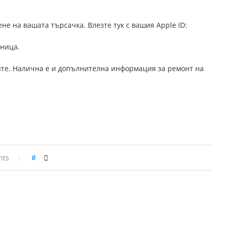
не на вашата търсачка. Влезте тук с вашия Apple ID:
аница.
яте. Налична е и допълнителна информация за ремонт на
nts
0