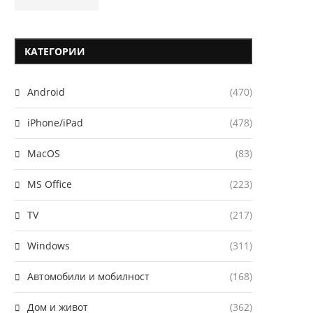
КАТЕГОРИИ
Android
(470)
iPhone/iPad
(478)
MacOS
(83)
MS Office
(223)
TV
(217)
Windows
(311)
Автомобили и мобилност
(168)
Дом и живот
(362)