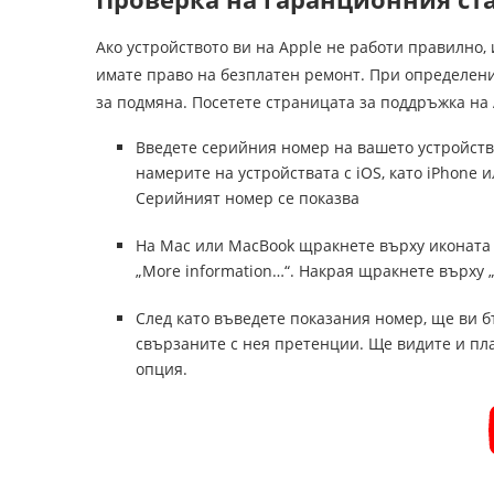
Ако устройството ви на Apple не работи правилно,
имате право на безплатен ремонт. При определени
за подмяна. Посетете страницата за поддръжка на
Введете серийния номер на вашето устройство
намерите на устройствата с iOS, като iPhone
Серийният номер се показва
На Mac или MacBook щракнете върху иконата н
„More information…“. Накрая щракнете върху
След като въведете показания номер, ще ви 
свързаните с нея претенции. Ще видите и пла
опция.