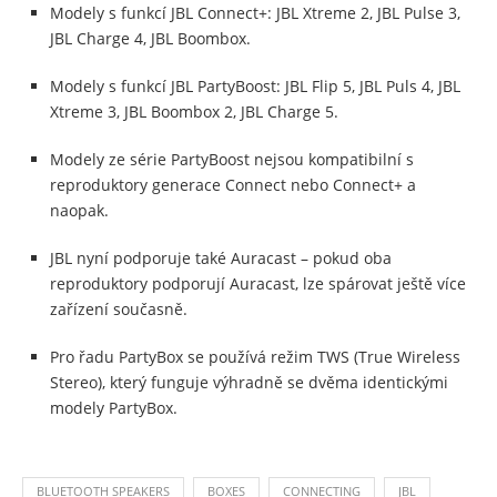
Modely s funkcí JBL Connect+: JBL Xtreme 2, JBL Pulse 3,
JBL Charge 4, JBL Boombox.
Modely s funkcí JBL PartyBoost: JBL Flip 5, JBL Puls 4, JBL
Xtreme 3, JBL Boombox 2, JBL Charge 5.
Modely ze série PartyBoost nejsou kompatibilní s
reproduktory generace Connect nebo Connect+ a
naopak.
JBL nyní podporuje také Auracast – pokud oba
reproduktory podporují Auracast, lze spárovat ještě více
zařízení současně.
Pro řadu PartyBox se používá režim TWS (True Wireless
Stereo), který funguje výhradně se dvěma identickými
modely PartyBox.
BLUETOOTH SPEAKERS
BOXES
CONNECTING
JBL