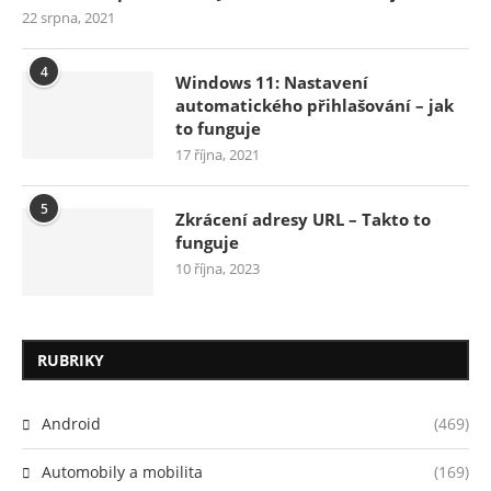
22 srpna, 2021
4
Windows 11: Nastavení
automatického přihlašování – jak
to funguje
17 října, 2021
5
Zkrácení adresy URL – Takto to
funguje
10 října, 2023
RUBRIKY
Android
(469)
Automobily a mobilita
(169)