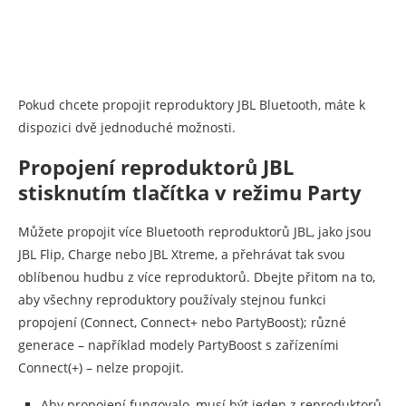
Pokud chcete propojit reproduktory JBL Bluetooth, máte k
dispozici dvě jednoduché možnosti.
Propojení reproduktorů JBL
stisknutím tlačítka v režimu Party
Můžete propojit více Bluetooth reproduktorů JBL, jako jsou
JBL Flip, Charge nebo JBL Xtreme, a přehrávat tak svou
oblíbenou hudbu z více reproduktorů. Dbejte přitom na to,
aby všechny reproduktory používaly stejnou funkci
propojení (Connect, Connect+ nebo PartyBoost); různé
generace – například modely PartyBoost s zařízeními
Connect(+) – nelze propojit.
Aby propojení fungovalo, musí být jeden z reproduktorů