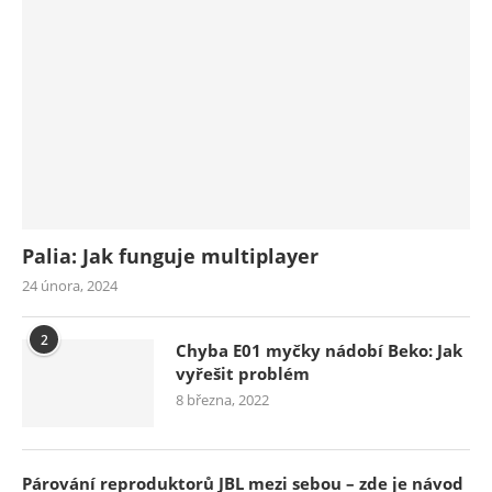
Palia: Jak funguje multiplayer
24 února, 2024
2
Chyba E01 myčky nádobí Beko: Jak
vyřešit problém
8 března, 2022
Párování reproduktorů JBL mezi sebou – zde je návod