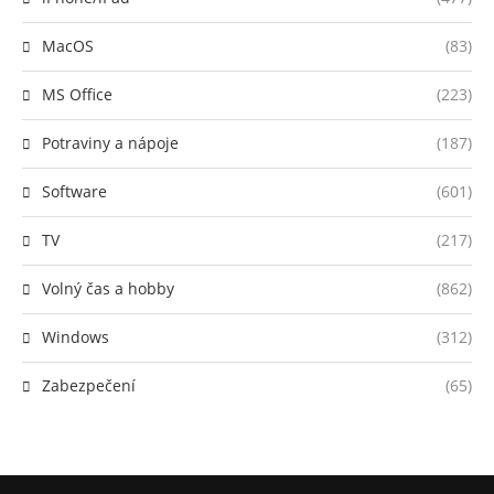
MacOS
(83)
MS Office
(223)
Potraviny a nápoje
(187)
Software
(601)
TV
(217)
Volný čas a hobby
(862)
Windows
(312)
Zabezpečení
(65)