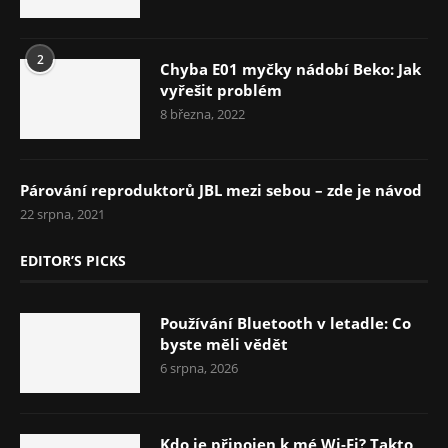
2
Chyba E01 myčky nádobí Beko: Jak
vyřešit problém
8 března, 2022
Párování reproduktorů JBL mezi sebou – zde je návod
22 srpna, 2021
EDITOR’S PICKS
Používání Bluetooth v letadle: Co
byste měli vědět
6 srpna, 2026
Kdo je připojen k mé Wi-Fi? Takto