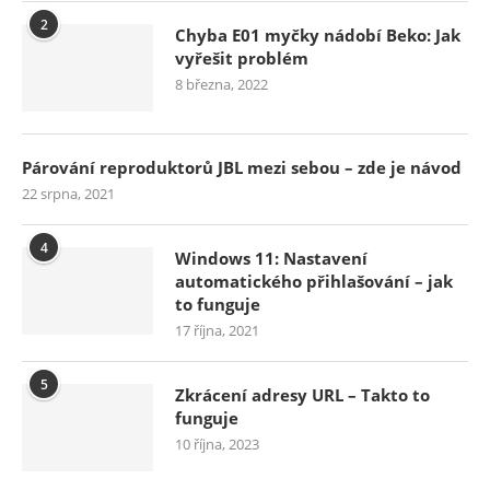
2
Chyba E01 myčky nádobí Beko: Jak
vyřešit problém
8 března, 2022
Párování reproduktorů JBL mezi sebou – zde je návod
22 srpna, 2021
4
Windows 11: Nastavení
automatického přihlašování – jak
to funguje
17 října, 2021
5
Zkrácení adresy URL – Takto to
funguje
10 října, 2023