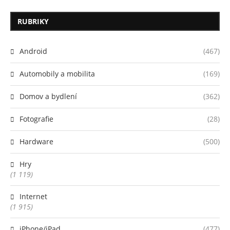
RUBRIKY
Android
(467)
Automobily a mobilita
(169)
Domov a bydlení
(362)
Fotografie
(28)
Hardware
(500)
Hry
(1 119)
Internet
(1 915)
iPhone/iPad
(477)