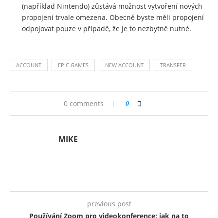
(například Nintendo) zůstává možnost vytvoření nových
propojení trvale omezena. Obecně byste měli propojení
odpojovat pouze v případě, že je to nezbytně nutné.
ACCOUNT
EPIC GAMES
NEW ACCOUNT
TRANSFER
0 comments
0
MIKE
previous post
Používání Zoom pro videokonference: jak na to