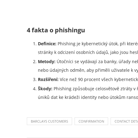
4 fakta o phishingu
Definice:
Phishing je kybernetický útok, při kte
stránky k odcizení osobních údajů, jako jsou hes
Metody:
Útočníci se vydávají za banky, úřady neb
nebo údajných odměn, aby přiměli uživatele k v
Rozšíření:
Více než 90 procent všech kybernetic
Škody:
Phishing způsobuje celosvětově ztráty v 
úniků dat ke krádeži identity nebo útokům ran
BARCLAYS CUSTOMERS
CONFIRMATION
CONTACT DETA