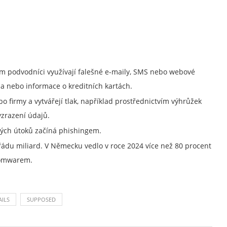
rém podvodníci využívají falešné e-maily, SMS nebo webové
la nebo informace o kreditních kartách.
o firmy a vytvářejí tlak, například prostřednictvím výhrůžek
yzrazení údajů.
kých útoků začíná phishingem.
řádu miliard. V Německu vedlo v roce 2024 více než 80 procent
somwarem.
ILS
SUPPOSED