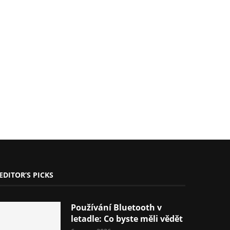
EDITOR’S PICKS
Používání Bluetooth v
letadle: Co byste měli vědět