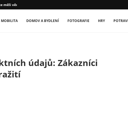
te měli vědět
 MOBILITA
DOMOV A BYDLENÍ
FOTOGRAFIE
HRY
POTRAV
tních údajů: Zákazníci
ažití