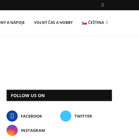
INY A NÁPOJE
VOLNÝ ČAS A HOBBY
ČEŠTINA
FOLLOW US ON
FACEBOOK
TWITTER
INSTAGRAM