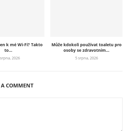
jen k mé Wi-Fi? Takto
Může kdokoli používat toaletu pro
to...
osoby se zdravotním...
 srpna, 2026
5 srpna, 2026
E A COMMENT