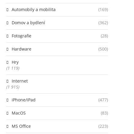
Automobily a mobilita
(169)
Domov a bydlení
(362)
Fotografie
(28)
Hardware
(500)
Hry
(1 119)
Internet
(1 915)
iPhone/iPad
(477)
MacOS
(83)
MS Office
(223)