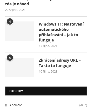
zde je návod
22 srpna, 2021
4
Windows 11: Nastavení
automatického
přihlašování – jak to
funguje
17 října, 2021
5
Zkrácení adresy URL –
Takto to funguje
10 října, 2023
RUBRIKY
Android
(467)