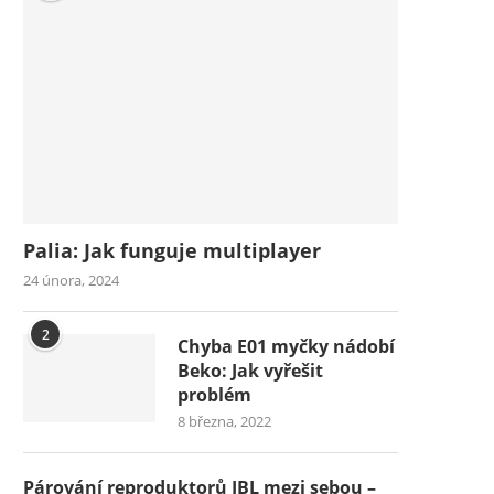
Palia: Jak funguje multiplayer
24 února, 2024
2
Chyba E01 myčky nádobí
Beko: Jak vyřešit
problém
8 března, 2022
Párování reproduktorů JBL mezi sebou –