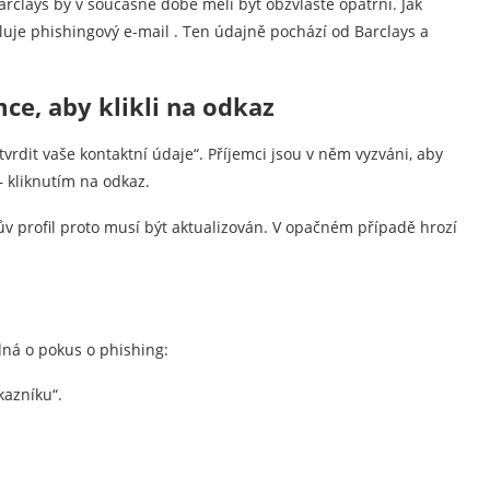
arclays by v současné době měli být obzvláště opatrní. Jak
luje phishingový e-mail . Ten údajně pochází od Barclays a
ce, aby klikli na odkaz
rdit vaše kontaktní údaje“. Příjemci jsou v něm vyzváni, aby
– kliknutím na odkaz.
v profil proto musí být aktualizován. V opačném případě hrozí
dná o pokus o phishing:
kazníku“.