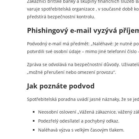
Zákazníci britské banky a skupiny finančních služeb B
varuje spotřebitelská organizace , v současné době ko
předstírá bezpečnostní kontrolu.
Phishingový e-mail vyzývá příjem
Podvodný e-mail má předmět: „Naléhavé: Je nutné potv
potvrdili své osobní údaje – mimo jiné telefonní číslo 
Zpráva se odvolává na bezpečnostní důvody. Uživatelů
„možné přerušení nebo omezení provozu“.
Jak poznáte podvod
Spotřebitelská poradna uvádí jasné náznaky, že se je
Neosobní oslovení „Vážená zákaznice, vážený zá
Podezřelý odesílatel a pochybný odkaz.
Naléhavá výzva s velkým časovým tlakem.