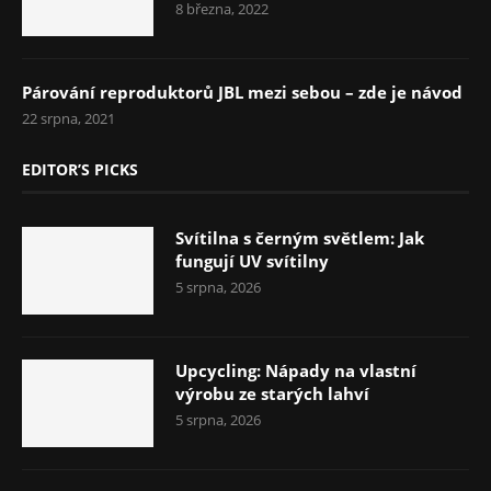
8 března, 2022
Párování reproduktorů JBL mezi sebou – zde je návod
22 srpna, 2021
EDITOR’S PICKS
Svítilna s černým světlem: Jak
fungují UV svítilny
5 srpna, 2026
Upcycling: Nápady na vlastní
výrobu ze starých lahví
5 srpna, 2026