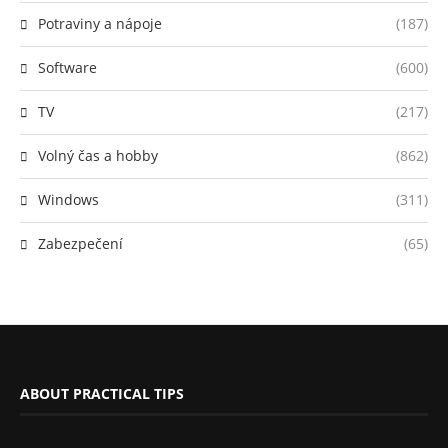
Potraviny a nápoje
(187)
Software
(600)
TV
(217)
Volný čas a hobby
(862)
Windows
(311)
Zabezpečení
(65)
ABOUT PRACTICAL TIPS