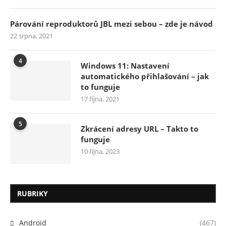
Párování reproduktorů JBL mezi sebou – zde je návod
22 srpna, 2021
4
Windows 11: Nastavení
automatického přihlašování – jak
to funguje
17 října, 2021
5
Zkrácení adresy URL – Takto to
funguje
10 října, 2023
RUBRIKY
Android
(467)