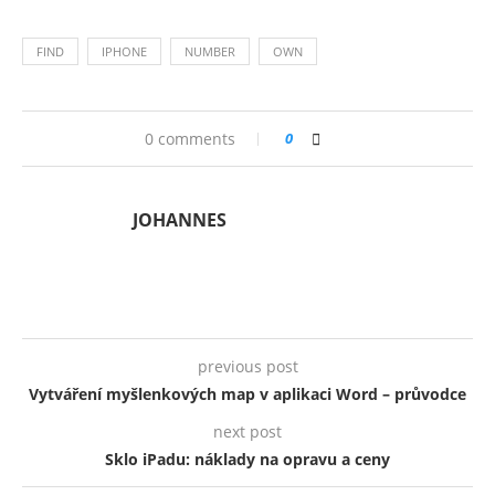
FIND
IPHONE
NUMBER
OWN
0 comments
0
JOHANNES
previous post
Vytváření myšlenkových map v aplikaci Word – průvodce
next post
Sklo iPadu: náklady na opravu a ceny