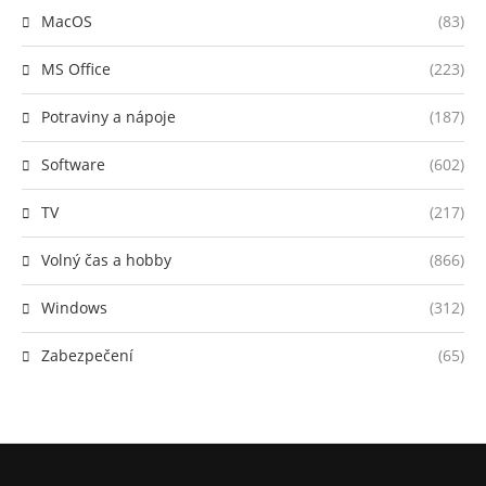
MacOS
(83)
MS Office
(223)
Potraviny a nápoje
(187)
Software
(602)
TV
(217)
Volný čas a hobby
(866)
Windows
(312)
Zabezpečení
(65)