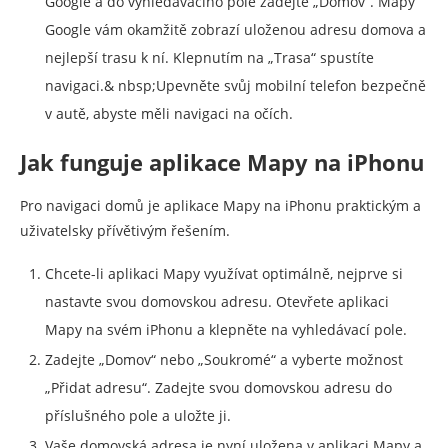
Google a do vyhledávacího pole zadejte „Domov“. Mapy
Google vám okamžitě zobrazí uloženou adresu domova a
nejlepší trasu k ní. Klepnutím na „Trasa“ spustíte
navigaci.& nbsp;Upevněte svůj mobilní telefon bezpečně
v autě, abyste měli navigaci na očích.
Jak funguje aplikace Mapy na iPhonu
Pro navigaci domů je aplikace Mapy na iPhonu praktickým a
uživatelsky přívětivým řešením.
Chcete-li aplikaci Mapy využívat optimálně, nejprve si
nastavte svou domovskou adresu. Otevřete aplikaci
Mapy na svém iPhonu a klepněte na vyhledávací pole.
Zadejte „Domov“ nebo „Soukromé“ a vyberte možnost
„Přidat adresu“. Zadejte svou domovskou adresu do
příslušného pole a uložte ji.
Vaše domovská adresa je nyní uložena v aplikaci Mapy a