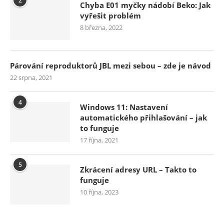
2
Chyba E01 myčky nádobí Beko: Jak
vyřešit problém
8 března, 2022
Párování reproduktorů JBL mezi sebou – zde je návod
22 srpna, 2021
4
Windows 11: Nastavení
automatického přihlašování – jak
to funguje
17 října, 2021
5
Zkrácení adresy URL – Takto to
funguje
10 října, 2023