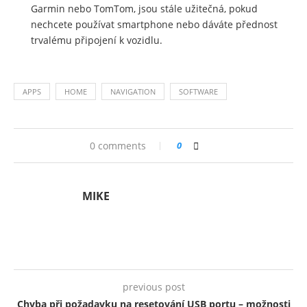
Garmin nebo TomTom, jsou stále užitečná, pokud
nechcete používat smartphone nebo dáváte přednost
trvalému připojení k vozidlu.
APPS
HOME
NAVIGATION
SOFTWARE
0 comments
0
MIKE
previous post
Chyba při požadavku na resetování USB portu – možnosti