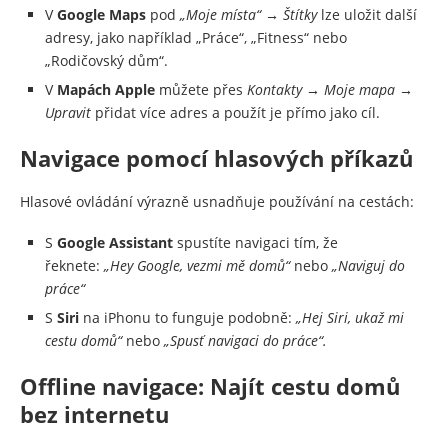
V
Google Maps
pod
„Moje místa“ → Štítky
lze uložit další
adresy, jako například „Práce“, „Fitness“ nebo
„Rodičovský dům“.
V
Mapách Apple
můžete přes
Kontakty → Moje mapa →
Upravit
přidat více adres a použít je přímo jako cíl.
Navigace pomocí hlasových příkazů
Hlasové ovládání výrazně usnadňuje používání na cestách:
S
Google Assistant
spustíte navigaci tím, že
řeknete:
„Hey Google, vezmi mě domů“
nebo
„Naviguj do
práce“
S
Siri
na iPhonu to funguje podobně:
„Hej Siri, ukaž mi
cestu domů“
nebo
„Spusť navigaci do práce“.
Offline navigace: Najít cestu domů
bez internetu