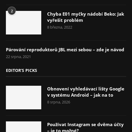
2
Chyba E01 myčky nádobí Beko: Jak
vyřešit problém
8 března, 2022
Párování reproduktorů JBL mezi sebou – zde je návod
22 srpna, 2021
EDITOR’S PICKS
Obnovení vyhledávací lišty Google
v systému Android – jak na to
8 srpna, 2026
Používat Instagram se dvěma účty
– je to možné?