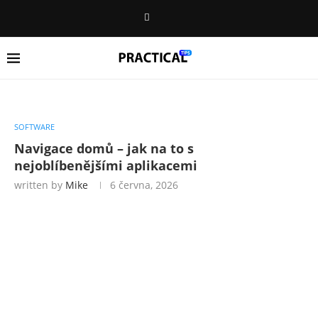
SOFTWARE
Navigace domů – jak na to s
nejoblíbenějšími aplikacemi
written by
Mike
6 června, 2026