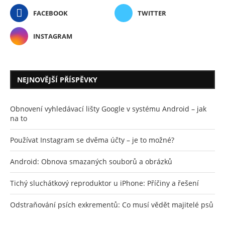
FACEBOOK
TWITTER
INSTAGRAM
NEJNOVĚJŠÍ PŘÍSPĚVKY
Obnovení vyhledávací lišty Google v systému Android – jak
na to
Používat Instagram se dvěma účty – je to možné?
Android: Obnova smazaných souborů a obrázků
Tichý sluchátkový reproduktor u iPhone: Příčiny a řešení
Odstraňování psích exkrementů: Co musí vědět majitelé psů