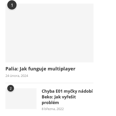
1
Palia: Jak funguje multiplayer
24 února, 2024
2
Chyba E01 myčky nádobí
Beko: Jak vyřešit
problém
8 března, 2022