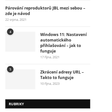
Párování reproduktorů JBL mezi sebou –
zde je návod
22 srpna, 2021
4
Windows 11: Nastavení
automatického
přihlašování – jak to
funguje
17 října, 2021
5
Zkrácení adresy URL –
Takto to funguje
10 října, 2023
RUBRIKY