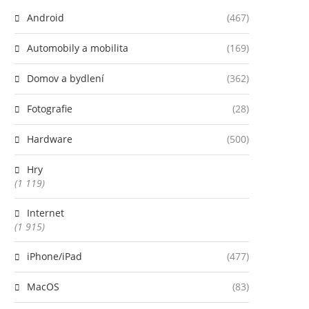
Android
(467)
Automobily a mobilita
(169)
Domov a bydlení
(362)
Fotografie
(28)
Hardware
(500)
Hry
(1 119)
Internet
(1 915)
iPhone/iPad
(477)
MacOS
(83)