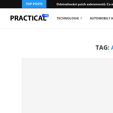
TOP POSTS
Odstraňování psích exkrementů: Co m
TECHNOLOGIE
AUTOMOBILY A
TAG: