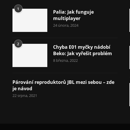
1
Palia: Jak funguje
multiplayer
24 února, 2024
2
Chyba E01 myčky nádobí
Beko: Jak vyřešit problém
8 března, 2022
Párování reproduktorů JBL mezi sebou – zde
je návod
22 srpna, 2021