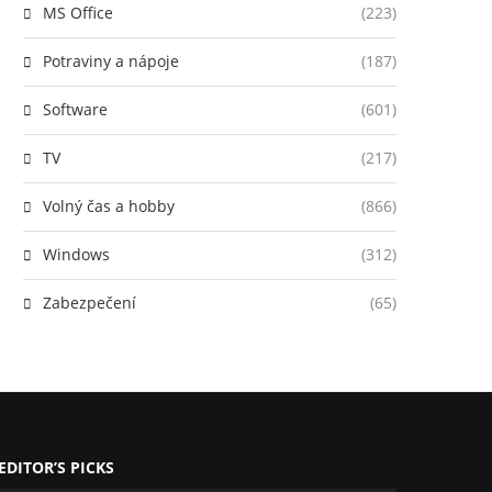
MS Office
(223)
Potraviny a nápoje
(187)
Software
(601)
TV
(217)
Volný čas a hobby
(866)
Windows
(312)
Zabezpečení
(65)
EDITOR’S PICKS