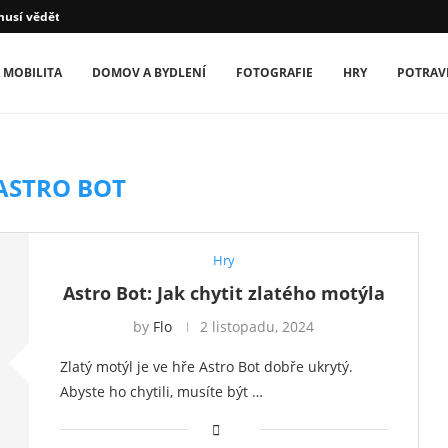
usí vědět majitelé psů
 MOBILITA
DOMOV A BYDLENÍ
FOTOGRAFIE
HRY
POTRAV
ASTRO BOT
Hry
Astro Bot: Jak chytit zlatého motýla
by
Flo
2 listopadu, 2024
Zlatý motýl je ve hře Astro Bot dobře ukrytý.
Abyste ho chytili, musíte být …