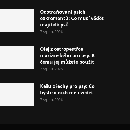
Odstraňování psích
exkrementů: Co musí vědět
majitelé psů
7 srpna, 2026
Olej z ostropestřce
mariánského pro psy: K
čemu jej můžete použít
7 srpna, 2026
Kešu ořechy pro psy: Co
byste o nich měli vědět
7 srpna, 2026