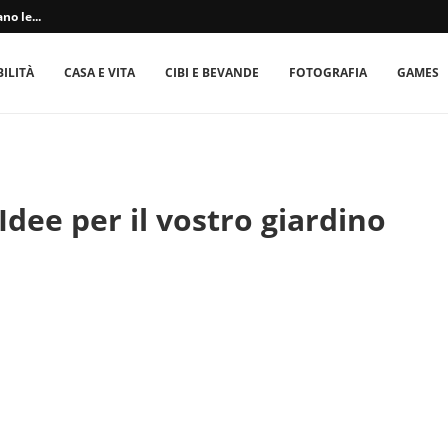
no le...
ILITÀ
CASA E VITA
CIBI E BEVANDE
FOTOGRAFIA
GAMES
dee per il vostro giardino