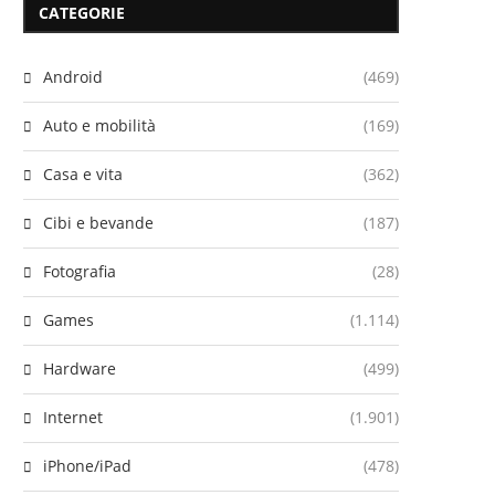
CATEGORIE
Android
(469)
Auto e mobilità
(169)
Casa e vita
(362)
Cibi e bevande
(187)
Fotografia
(28)
Games
(1.114)
Hardware
(499)
Internet
(1.901)
iPhone/iPad
(478)