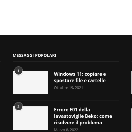
MESSAGGI POPOLARI
1
Windows 11: copiare e
spostare file e cartelle
Ottobre 19, 2021
2
Errore E01 della
lavastoviglie Beko: come
risolvere il problema
Marzo 8, 2022