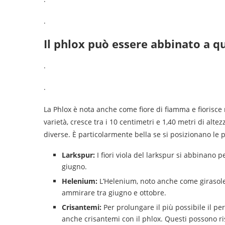
.
Il phlox può essere abbinato a q
.
.
La Phlox è nota anche come fiore di fiamma e fiorisce n
varietà, cresce tra i 10 centimetri e 1,40 metri di al
diverse. È particolarmente bella se si posizionano le p
Larkspur:
I fiori viola del larkspur si abbinano 
giugno.
Helenium:
L’Helenium, noto anche come girasole, 
ammirare tra giugno e ottobre.
Crisantemi:
Per prolungare il più possibile il pe
anche crisantemi con il phlox. Questi possono r