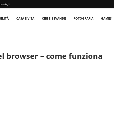
onsigli
ILITÀ
CASA E VITA
CIBI E BEVANDE
FOTOGRAFIA
GAMES
nel browser – come funziona