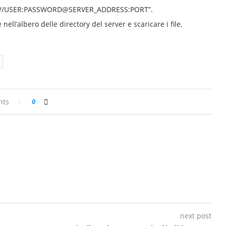
“ftp://USER:PASSWORD@SERVER_ADDRESS:PORT”.
nell’albero delle directory del server e scaricare i file.
nts
0
next post