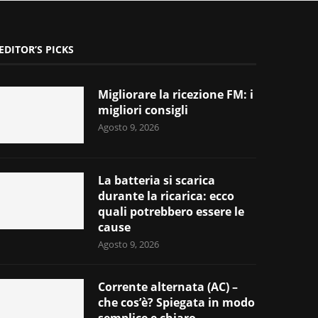
EDITOR’S PICKS
Migliorare la ricezione FM: i
migliori consigli
Agosto 9, 2026
La batteria si scarica
durante la ricarica: ecco
quali potrebbero essere le
cause
Agosto 9, 2026
Corrente alternata (AC) –
che cos’è? Spiegata in modo