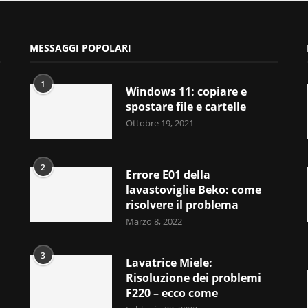
MESSAGGI POPOLARI
1
Windows 11: copiare e
spostare file e cartelle
Ottobre 19, 2021
2
Errore E01 della
lavastoviglie Beko: come
risolvere il problema
Marzo 8, 2022
3
Lavatrice Miele:
Risoluzione dei problemi
F220 – ecco come