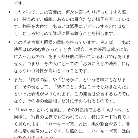
です。
したがって、この言葉は、何かを言ったり行ったりする際
の、控えめで、繊細、あるいは目立たない様子を表していま
す。物事を大声で、あるいは派手にアピールするのではな
く、むしろ控えめで謙虚に振る舞うことを指します。
この若者言葉も同様の意味を持っています。例えば、「あの
映画はLowkey良かった」と言う場合、その映画は確かに気
に入ったものの、あまり熱狂的に語っているわけではありま
せん。つまり、その人にとっての「お気に入りの映画」には
ならない可能性が高いということです。
また、「内緒の話」や「ひそかに」という意味にもなりま
す。その例として、「彼のこと、実はこっそり好きなんだ」
といった表現が挙げられます。この発言は公言するものでは
なく、その場の会話相手だけに伝えられるものです。
「lowkey」という言葉は、その対義語である「highkey」と
同様に、写真の世界でも使われており、特にヌード写真でよ
く見られます。「ローキー写真」とは、黒の割合が多く、非
常に暗い画像のことです。対照的に、「ハイキー写真」は白
の割合が多いものです。