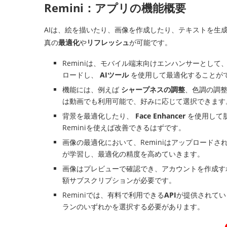
Remini：アプリの機能概要
AIは、絵を描いたり、画像を作成したり、テキストを生成
真の
最適化
や
リフレッシュ
が可能です。
Reminiは、モバイル端末向けエンハンサーとして
ロードし、
AIツール
を使用して最適化することが
機能には、例えば
シャープネスの調整
、色調の調
は動画でも利用可能で、好みに応じて選択できます
背景を最適化したり、
Face Enhancer
を使用して
Reminiを使えば改善できるはずです。
画像の最適化において、Reminiはアップロードさ
が学習し、最適化の精度を高めていきます。
画像はプレビューで確認でき、アカウントを作成す
額サブスクリプションが必要です。
Reminiでは、有料で利用できる
API
が提供されてい
ランのいずれかを選択する必要があります。