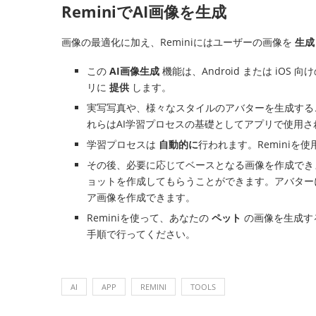
ReminiでAI画像を生成
画像の最適化に加え、Reminiにはユーザーの画像を
生成
この
AI画像生成
機能は、Android または iO
リに
提供
します。
実写写真や、様々なスタイルのアバターを生成する
れらはAI学習プロセスの基礎としてアプリで使用さ
学習プロセスは
自動的に
行われます。Remini
その後、必要に応じてベースとなる画像を作成で
ョットを作成してもらうことができます。アバター
ア画像を作成できます。
Reminiを使って、あなたの
ペット
の画像を生成す
手順で行ってください。
AI
APP
REMINI
TOOLS