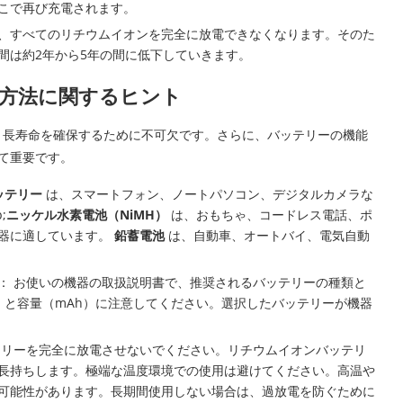
こで再び充電されます。
、すべてのリチウムイオンを完全に放電できなくなります。そのた
間は約2年から5年の間に低下していきます。
方法に関するヒント
と長寿命を確保するために不可欠です。さらに、バッテリーの機能
めて重要です。
ッテリー
は、スマートフォン、ノートパソコン、デジタルカメラな
;
ニッケル水素電池（NiMH）
は、おもちゃ、コードレス電話、ポ
器に適しています。
鉛蓄電池
は、自動車、オートバイ、電気自動
： お使いの機器の取扱説明書で、推奨されるバッテリーの種類と
）と容量（mAh）に注意してください。選択したバッテリーが機器
テリーを完全に放電させないでください。リチウムイオンバッテリ
長持ちします。極端な温度環境での使用は避けてください。高温や
可能性があります。長期間使用しない場合は、過放電を防ぐために