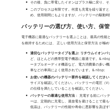
その後、負に帯電したイオンはプラス極に戻り、そ
このプロセスは有限です。何度も充電を繰り返すと
め、使用期間にもよりますが、バッテリーの駆動時
バッテリーの選び方、使い方、保管
電子機器に最適なバッテリーを選ぶことは、最高の性能
を維持するためには、 正しい使用方法と保管方法 が極
適切なバッテリータイプを選ぶ
:
リチウムイオンバ
ど、ほとんどの携帯型電子機器に最適です。& nbsp
ータブルオーディオ機器など、電力消費量の多い機
車などの車両によく使用されています。& nbsp;
お使いの機器のバッテリー要件を確認してください
サイズを確認してください。バッテリーの電圧（V
の仕様を満たしていることを確認してください。
バッテリーの最適な使用方法
： 充電する前にバッ
ーは、定期的に充電し、過放電を避けることで最も
低温は、バッテリーの性能や寿命に悪影響を及ぼす