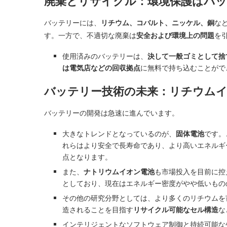
廃棄とリサイクル：環境保護はバ
バッテリーには、
リチウム、コバルト、ニッケル、銅
な
す。一方で、不適切な廃棄は
安全および環境上の問題
を
使用済みのバッテリーは、
決して一般ゴミとして捨
は電気店などの回収拠点
に無料で持ち込むことがで
バッテリー技術の未来：リチウム
バッテリーの開発は急速に進んでいます。
大きなトレンドとなっているのが、
固体電池
です。
れらはより安全で長寿命であり、より高いエネルギ
点となります。
また、
ナトリウムイオン電池
も市場投入を目前に控
としており、現在はエネルギー密度がやや低いもの
その他の研究分野としては、より多くのリチウムを
造されることを目指す
リサイクル可能なセル構造
な
インテリジェントなソフトウェア制御と持続可能な