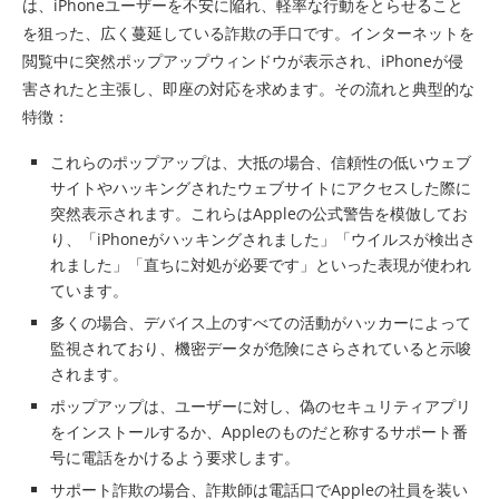
は、iPhoneユーザーを不安に陥れ、軽率な行動をとらせること
を狙った、広く蔓延している詐欺の手口です。インターネットを
閲覧中に突然ポップアップウィンドウが表示され、iPhoneが侵
害されたと主張し、即座の対応を求めます。その流れと典型的な
特徴：
これらのポップアップは、大抵の場合、信頼性の低いウェブ
サイトやハッキングされたウェブサイトにアクセスした際に
突然表示されます。これらはAppleの公式警告を模倣してお
り、「iPhoneがハッキングされました」「ウイルスが検出さ
れました」「直ちに対処が必要です」といった表現が使われ
ています。
多くの場合、デバイス上のすべての活動がハッカーによって
監視されており、機密データが危険にさらされていると示唆
されます。
ポップアップは、ユーザーに対し、偽のセキュリティアプリ
をインストールするか、Appleのものだと称するサポート番
号に電話をかけるよう要求します。
サポート詐欺の場合、詐欺師は電話口でAppleの社員を装い