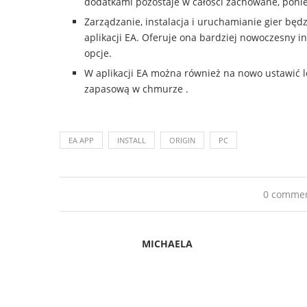
dodatkami pozostaje w całości zachowane, poni
Zarządzanie, instalacja i uruchamianie gier będ
aplikacji EA. Oferuje ona bardziej nowoczesny i
opcje.
W aplikacji EA można również na nowo ustawić lok
zapasową w chmurze .
EA APP
INSTALL
ORIGIN
PC
0 comme
MICHAELA