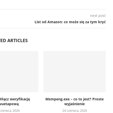
next post
List od Amazon: co może się za tym kryć
ED ARTICLES
Włącz weryfikację
Msmpeng.exe – co to jest? Proste
wuetapową
wyjaśnienie
czerwca, 2026
24 czerwca, 2026