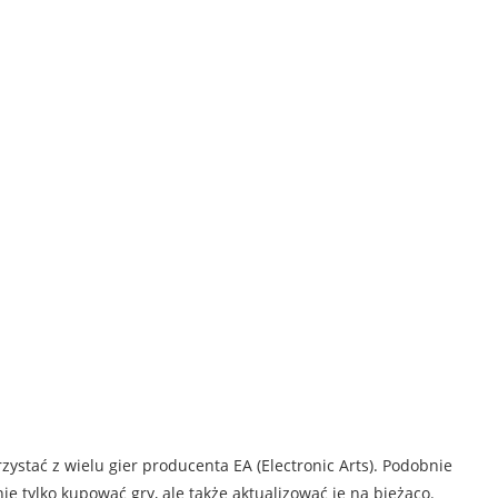
orzystać z wielu gier producenta EA (Electronic Arts). Podobnie
 tylko kupować gry, ale także aktualizować je na bieżąco.