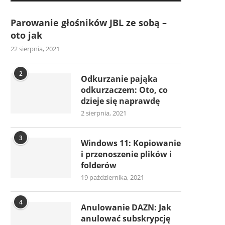
Parowanie głośników JBL ze sobą –
oto jak
22 sierpnia, 2021
2
Odkurzanie pająka
odkurzaczem: Oto, co
dzieje się naprawdę
2 sierpnia, 2021
3
Windows 11: Kopiowanie
i przenoszenie plików i
folderów
19 października, 2021
4
Anulowanie DAZN: Jak
anulować subskrypcję