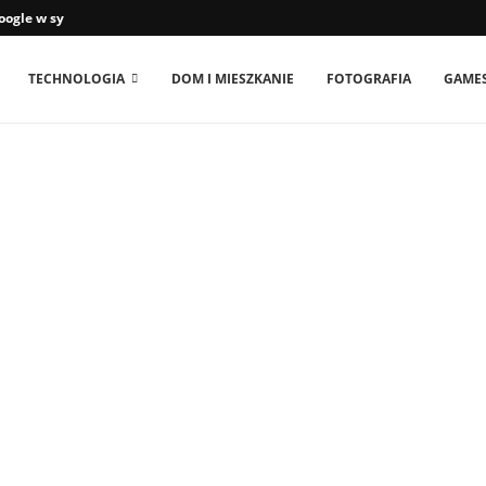
ogle w systemie Android...
TECHNOLOGIA
DOM I MIESZKANIE
FOTOGRAFIA
GAME