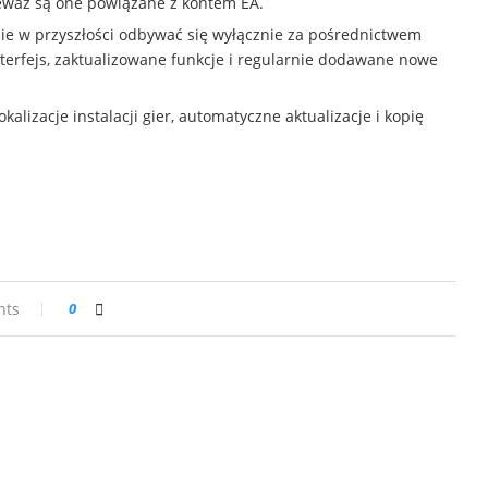
eważ są one powiązane z kontem EA.
zie w przyszłości odbywać się wyłącznie za pośrednictwem
nterfejs, zaktualizowane funkcje i regularnie dodawane nowe
alizacje instalacji gier, automatyczne aktualizacje i kopię
nts
0