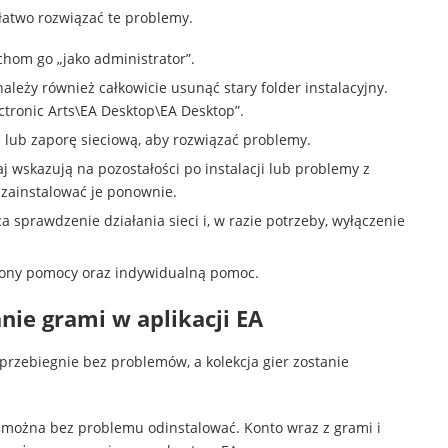
 łatwo rozwiązać te problemy.
hom go „jako administrator”.
leży również całkowicie usunąć stary folder instalacyjny.
ctronic Arts\EA Desktop\EA Desktop”.
lub zaporę sieciową, aby rozwiązać problemy.
j wskazują na pozostałości po instalacji lub problemy z
i zainstalować je ponownie.
sprawdzenie działania sieci i, w razie potrzeby, wyłączenie
rony pomocy oraz indywidualną pomoc.
nie grami w aplikacji EA
 przebiegnie bez problemów, a kolekcja gier zostanie
n można bez problemu odinstalować. Konto wraz z grami i