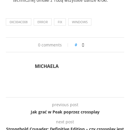
technicznej omówi z Tobą wszystkie dalsze kroki.
0XC004C008
ERROR
FIX
WINDOWS
0 comments
0
MICHAELA
previous post
Jak grać w Peak poprzez crossplay
next post
Stronghold Crusader: Definitive Edition – czy crossplay jest