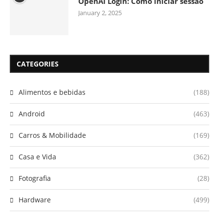
OpenAI Login: Como iniciar sessão
January 2, 2025
CATEGORIES
Alimentos e bebidas
(188)
Android
(463)
Carros & Mobilidade
(169)
Casa e Vida
(362)
Fotografia
(28)
Hardware
(499)