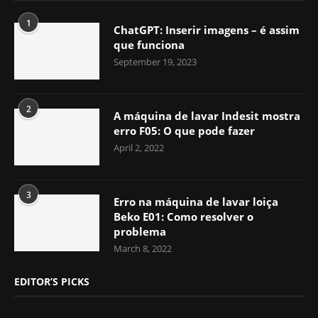
1
ChatGPT: Inserir imagens – é assim
que funciona
September 19, 2023
2
A máquina de lavar Indesit mostra
erro F05: O que pode fazer
April 2, 2022
3
Erro na máquina de lavar loiça
Beko E01: Como resolver o
problema
March 8, 2022
EDITOR’S PICKS