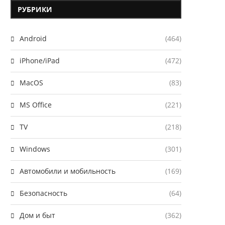
РУБРИКИ
Android
(464)
iPhone/iPad
(472)
MacOS
(83)
MS Office
(221)
TV
(218)
Windows
(301)
Автомобили и мобильность
(169)
Безопасность
(64)
Дом и быт
(362)