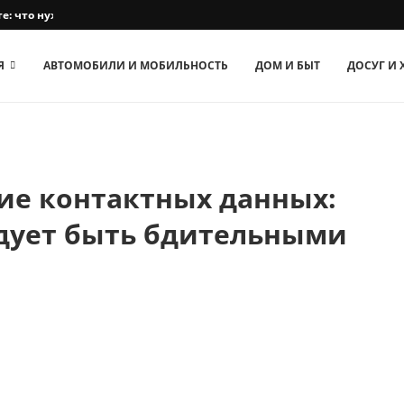
е: что нужно знать
Я
АВТОМОБИЛИ И МОБИЛЬНОСТЬ
ДОМ И БЫТ
ДОСУГ И
е контактных данных:
едует быть бдительными