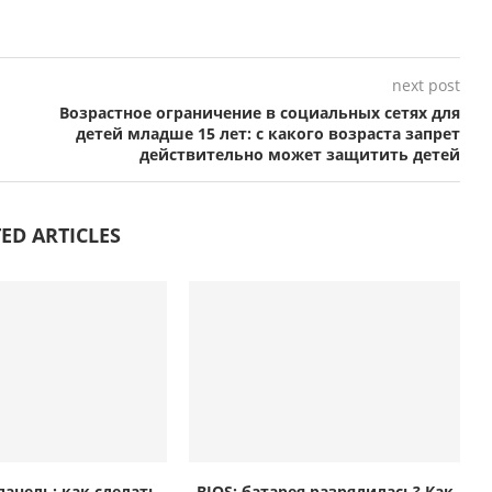
next post
Возрастное ограничение в социальных сетях для
детей младше 15 лет: с какого возраста запрет
действительно может защитить детей
ED ARTICLES
панель: как сделать
BIOS: батарея разрядилась? Как