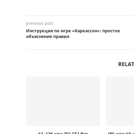
previous post
Инструкция по игре «Каркассон»: простое
объяснение правил
RELAT
64, 128 или 256 ГБ? Вся
IPS или VA-