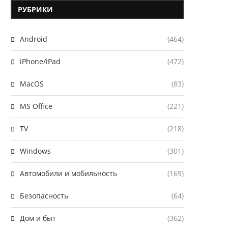
РУБРИКИ
Android
(464)
iPhone/iPad
(472)
MacOS
(83)
MS Office
(221)
TV
(218)
Windows
(301)
Автомобили и мобильность
(169)
Безопасность
(64)
Дом и быт
(362)