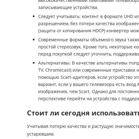
высококачественными ламповыми телевизора
записывающие устройства.
Следует учитывать: контент в формате UHD и
разрешением, без потери качества изображен
(защита от копирования HDCP) конвертер мож
Современные форматы объемного звука также н
простой стереозвук. Кроме того, некоторые 
перед покупкой следует уточнить, поддержив
Альтернативы: В качестве альтернативы попро
TV, Chromecast) или современные приставки 
помощью Scart-адаптеров, если устройство э
вариант, если у вашего телевизора есть вход
изображения, чем Scart. Однако для постоян
перспективе перейти на устройства с поддер
Стоит ли сегодня использовать
Учитывая потерю качества и растущую значимость
устаревшим.