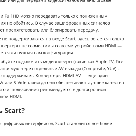
ми или для передачи видеосигналов на аналоговые
ли Full HD можно передавать только с пониженным
ия не обойтись. В случае зашифрованных сигналов
ет препятствовать или блокировать передачу.
е поддерживаются на входе Scart, здесь остается только
конвертеры не совместимы со всеми устройствами HDMI —
ается ли нужная вам конфигурация.
буйте подключить медиаплееры (такие как Apple TV, Fire
напрямую через отдельные AV-выходы (Composite, YUV) с
то поддерживает. Конвертеры HDMI-AV — еще один
 AV или S-Video; иногда они обеспечивают лучшее качество
ного использования рекомендуется в долгосрочной
жкой HDMI.
 Scart?
 цифровых интерфейсов, Scart становится все более