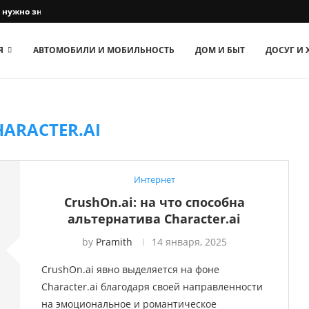
о нужно знать владельцам собак
Я
АВТОМОБИЛИ И МОБИЛЬНОСТЬ
ДОМ И БЫТ
ДОСУГ И
HARACTER.AI
Интернет
CrushOn.ai: на что способна
альтернатива Character.ai
by
Pramith
14 января, 2025
CrushOn.ai явно выделяется на фоне
Character.ai благодаря своей направленности
на эмоциональное и романтическое