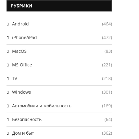
РУБРИКИ
Android
(464)
iPhone/iPad
(472)
MacOS
(83)
MS Office
(221)
TV
(218)
Windows
(301)
Автомобили и мобильность
(169)
Безопасность
(64)
Дом и быт
(362)