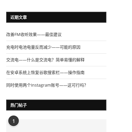
近期文章
改善FM收听效果——最佳建议
充电时电池电量反而减少——可能的原因
交流电——什么是交流电？简单易懂的解释
在安卓系统上恢复谷歌搜索栏——操作指南
同时使用两个Instagram账号——这可行吗？
热门帖子
1