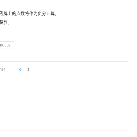
骨牌上的点数将作为负分计算。
获胜。
RULES
nts
0