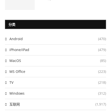
分类
Android
(470)
iPhone/iPad
(479)
MacOS
(85)
MS Office
(223)
TV
(218)
Windows
(312)
互联网
(1,917)