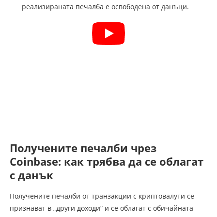
реализираната печалба е освободена от данъци.
Получените печалби чрез
Coinbase: как трябва да се облагат
с данък
Получените печалби от транзакции с криптовалути се
признават в „други доходи“ и се облагат с обичайната