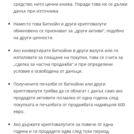
средство, нито ценни книжа. Поради това не се дължи
данък при източника
Наместо това Биткойн и други криптовалути
обикновено се признават за „други активи“, подобно
на други ценности.
Ако конвертирате биткойни в други валути или ги
използвате за плащане на покупки, това се счита за
„сделка за частна продажба“ и при определени
условия е освободена от данъци.
Получените печалби от биткойни или други
криптовалути трябва да се облагат с данък само ако
продадете активите по-малко от една година след
покупката и печалбата от продажбата надхвърля 600
евро.
Ако държите криптовалутите за повече от една
година и ги продадете едва след този период,