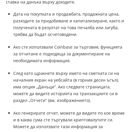
ставка на данъка върху доходите.
Дата на покупката и продажбата, продажната цена,
разходите за придобиване и капитализиране, както и
получената в резултат на това печалба или загуба,
трябва да бъдат осчетоводени.
Ако сте използвали Coinbase за търговия, функцията
за отчитане е подходяща за документиране на
необходимата информация.
След като щракнете върху името на сметката си на
началния екран на уебсайта (в горния десен ъгъл),
има опция „Данъци“. Ако следвате страницата,
можете да видите историята на транзакциите си в
раздел „Отчети“ (вж. изображението).
Ако генерирате отчет, можете да видите по кое време
и в каква сума сте търгували криптовалутите си.
Можете да използвате тази информация за