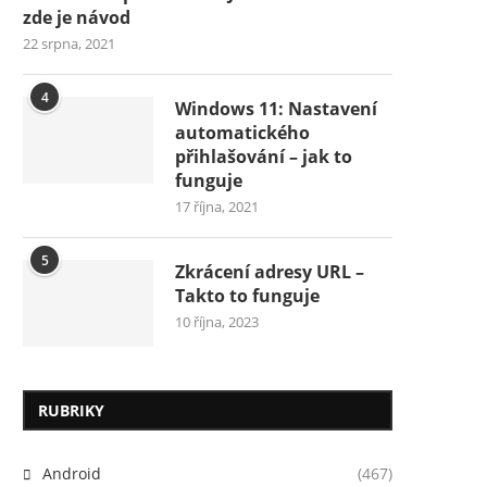
zde je návod
22 srpna, 2021
4
Windows 11: Nastavení
automatického
přihlašování – jak to
funguje
17 října, 2021
5
Zkrácení adresy URL –
Takto to funguje
10 října, 2023
RUBRIKY
Android
(467)