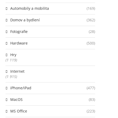
Automobily a mobilita
(169)
Domov a bydlení
(362)
Fotografie
(28)
Hardware
(500)
Hry
(1 119)
Internet
(1 915)
iPhone/iPad
(477)
MacOS
(83)
MS Office
(223)