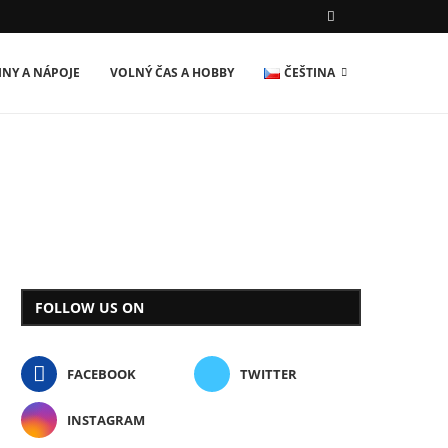
INY A NÁPOJE
VOLNÝ ČAS A HOBBY
ČEŠTINA
FOLLOW US ON
FACEBOOK
TWITTER
INSTAGRAM