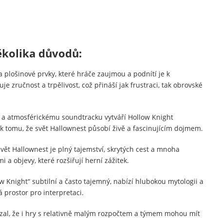
ěkolika důvodů:
plošinové prvky, které hráče zaujmou a podnítí je k
e zručnost a trpělivost, což přináší jak frustraci, tak obrovské
e a atmosférickému soundtracku vytváří Hollow Knight
k tomu, že svět Hallownest působí živě a fascinujícím dojmem.
vět Hallownest je plný tajemství, skrytých cest a mnoha
 objevy, které rozšiřují herní zážitek.
w Knight“ subtilní a často tajemný, nabízí hlubokou mytologii a
 prostor pro interpretaci.
kázal, že i hry s relativně malým rozpočtem a týmem mohou mít