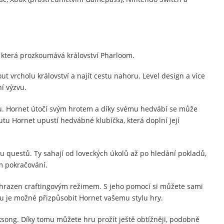
u
, která prozkoumává království Pharloom.
 vrcholu království a najít cestu nahoru. Level design a více
í výzvu.
u. Hornet útočí svým hrotem a díky svému hedvábí se může
autu Hornet upustí hedvábné klubíčka, která doplní její
u questů. Ty sahají od loveckých úkolů až po hledání pokladů,
m pokračování.
ahrazen craftingovým režimem. S jeho pomocí si můžete sami
mu je možné přizpůsobit Hornet vašemu stylu hry.
song. Díky tomu můžete hru prožít ještě obtížněji, podobně