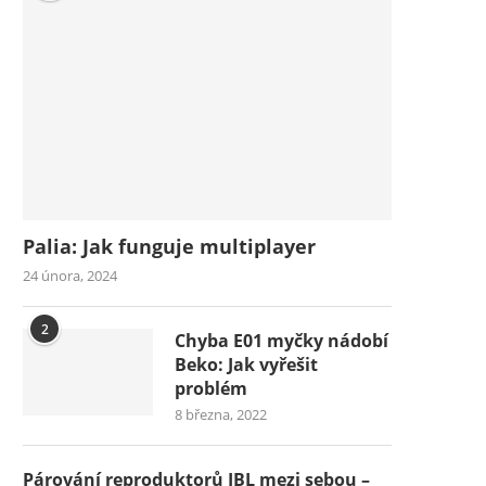
Palia: Jak funguje multiplayer
24 února, 2024
2
Chyba E01 myčky nádobí
Beko: Jak vyřešit
problém
8 března, 2022
Párování reproduktorů JBL mezi sebou –