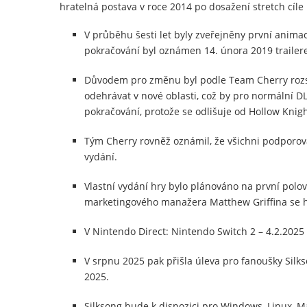
hratelná postava v roce 2014 po dosažení stretch cíle 
V průběhu šesti let byly zveřejněny první anima
pokračování byl oznámen 14. února 2019 traile
Důvodem pro změnu byl podle Team Cherry rozs
odehrávat v nové oblasti, což by pro normální DL
pokračování, protože se odlišuje od Hollow Knigh
Tým Cherry rovněž oznámil, že všichni podporov
vydání.
Vlastní vydání hry bylo plánováno na první polo
marketingového manažera Matthew Griffina se hra
V Nintendo Direct: Nintendo Switch 2 – 4.2.2025
V srpnu 2025 pak přišla úleva pro fanoušky Silks
2025.
Silksong bude k dispozici pro Windows, Linux, 