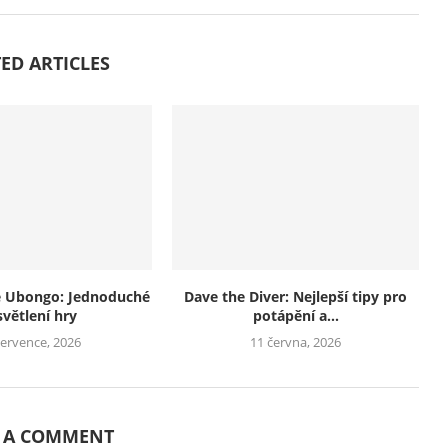
ED ARTICLES
e Ubongo: Jednoduché
Dave the Diver: Nejlepší tipy pro
světlení hry
potápění a...
července, 2026
11 června, 2026
E A COMMENT