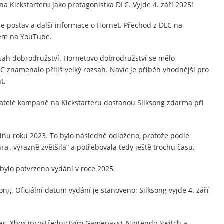
na Kickstarteru jako protagonistka DLC. Vyjde 4. září 2025!
ce postav a další informace o Hornet. Přechod z DLC na
rem na YouTube.
ah dobrodružství. Hornetovo dobrodružství se mělo
C znamenalo příliš velký rozsah. Navíc je příběh vhodnější pro
t.
atelé kampaně na Kickstarteru dostanou Silksong zdarma při
vinu roku 2023. To bylo následně odloženo, protože podle
 „výrazně zvětšila“ a potřebovala tedy ještě trochu času.
 bylo potvrzeno vydání v roce 2025.
ong. Oficiální datum vydání je stanoveno: Silksong vyjde 4. září
Mac, Xbox (prostřednictvím Gamepass), Nintendo Switch a