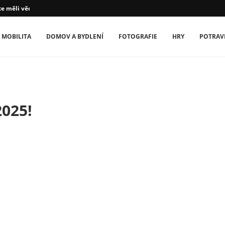
te měli vědět
 MOBILITA
DOMOV A BYDLENÍ
FOTOGRAFIE
HRY
POTRAV
2025!