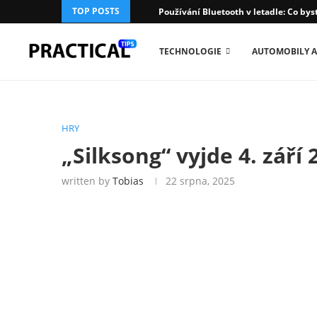
TOP POSTS
Používání Bluetooth v letadle: Co bys
TECHNOLOGIE
AUTOMOBILY A
HRY
„Silksong“ vyjde 4. září 
written by
Tobias
22 srpna, 2025