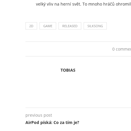
velký vliv na herní svět. To mnoho hráčů ohromil
2D
GAME
RELEASED
SILKSONG
0 comme
TOBIAS
previous post
AirPod píská: Co za tím je?