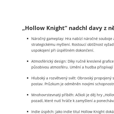
„Hollow Knight“ nadchl davy z n
Náročný gameplay: Hra nabízí náročné souboje a 
strategickému myšlení. Rostoucí obtížnost vyžaduj
uspokojení při úspěšném dokončení.
Atmosférický design: Díky ručně kreslené grafic
působivou atmosféru. Umění a hudba přispívají 
Hluboký a rozvětvený svět: Obrovský propojený s
postav. Průzkum je odměněn novými schopnostmi a
Mnohovrstevnatý příběh: Ačkoli je děj hry „Hollo
pozadí, které nutí hráče k zamyšlení a ponechává
Indie úspěch: Jako indie titul Hollow Knight do