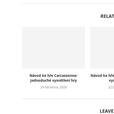
RELAT
Návod ke hře Carcassonne:
Návod ke hř
Jednoduché vysvětlení hry
vy
24 července, 2026
22 
LEAV