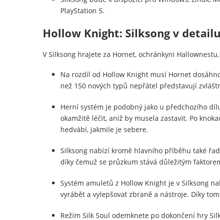
PlayStation 5.
Hollow Knight: Silksong v detail
V Silksong hrajete za Hornet, ochránkyni Hallownestu
Na rozdíl od Hollow Knight musí Hornet dosáhnout
než 150 nových typů nepřátel představují zvláštn
Herní systém je podobný jako u předchozího díl
okamžitě léčit, aniž by musela zastavit. Po knok
hedvábí, jakmile je sebere.
Silksong nabízí kromě hlavního příběhu také řad
díky čemuž se průzkum stává důležitým faktore
Systém amuletů z Hollow Knight je v Silksong n
vyrábět a vylepšovat zbraně a nástroje. Díky to
Režim Silk Soul odemknete po dokončení hry Silk