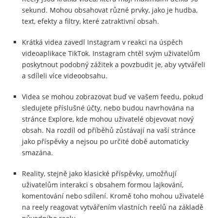
sekund. Mohou obsahovat různé prvky, jako je hudba,
text, efekty a filtry, které zatraktivní obsah.
Krátká videa zavedl Instagram v reakci na úspěch
videoaplikace TikTok. Instagram chtěl svým uživatelům
poskytnout podobný zážitek a povzbudit je, aby vytvářeli
a sdíleli více videoobsahu.
Videa se mohou zobrazovat buď ve vašem feedu, pokud
sledujete příslušné účty, nebo budou navrhována na
stránce Explore, kde mohou uživatelé objevovat nový
obsah. Na rozdíl od příběhů zůstávají na vaší stránce
jako příspěvky a nejsou po určité době automaticky
smazána.
Reality, stejně jako klasické příspěvky, umožňují
uživatelům interakci s obsahem formou lajkování,
komentování nebo sdílení. Kromě toho mohou uživatelé
na reely reagovat vytvářením vlastních reelů na základě