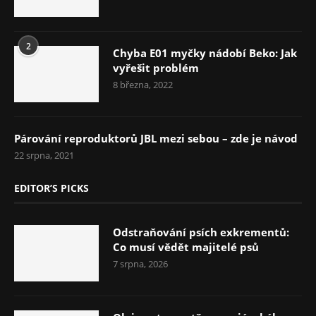
2
Chyba E01 myčky nádobí Beko: Jak
vyřešit problém
8 března, 2022
Párování reproduktorů JBL mezi sebou – zde je návod
22 srpna, 2021
EDITOR’S PICKS
Odstraňování psích exkrementů:
Co musí vědět majitelé psů
7 srpna, 2026