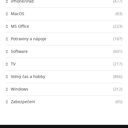
iPhone/iPad
(477)
MacOS
(83)
MS Office
(223)
Potraviny a nápoje
(187)
Software
(601)
TV
(217)
Volný čas a hobby
(866)
Windows
(312)
Zabezpečení
(65)