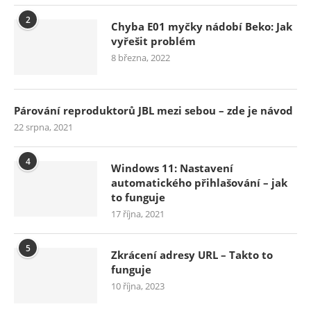
2
Chyba E01 myčky nádobí Beko: Jak
vyřešit problém
8 března, 2022
Párování reproduktorů JBL mezi sebou – zde je návod
22 srpna, 2021
4
Windows 11: Nastavení
automatického přihlašování – jak
to funguje
17 října, 2021
5
Zkrácení adresy URL – Takto to
funguje
10 října, 2023