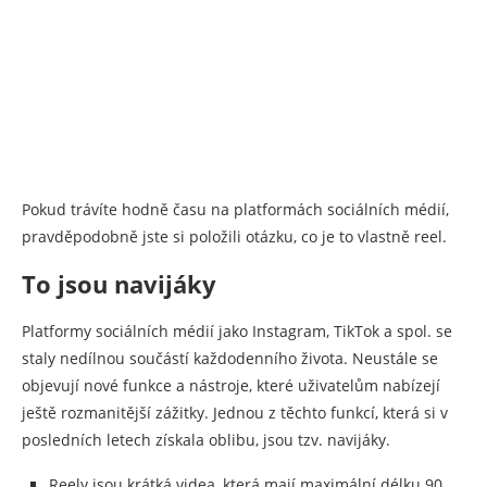
Pokud trávíte hodně času na platformách sociálních médií,
pravděpodobně jste si položili otázku, co je to vlastně reel.
To jsou navijáky
Platformy sociálních médií jako Instagram, TikTok a spol. se
staly nedílnou součástí každodenního života. Neustále se
objevují nové funkce a nástroje, které uživatelům nabízejí
ještě rozmanitější zážitky. Jednou z těchto funkcí, která si v
posledních letech získala oblibu, jsou tzv. navijáky.
Reely jsou krátká videa, která mají maximální délku 90