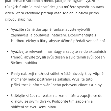
platformách sociálních médií, jako je Instagram. Využitím
různých funkcí a možností designu můžete vytvořit poutavá
videa, která efektivně předají vaše sdělení a osloví přímo
cílovou skupinu.
Využijte různé dostupné funkce, abyste vytvořili
zajímavější a poutavější natáčení. Experimentujte s
hudbou, efekty a filtry, abyste účinně předali své sdělení.
Využívejte relevantní hashtagy a zapojte se do aktuálních
trendů, abyste zvýšili svůj dosah a zviditelnili svůj obsah
širšímu publiku.
Reely nabízejí možnost sdílet krátké návody, tipy, vtipné
momenty nebo postřehy ze zákulisí. Využijte tuto
příležitost k informování nebo pobavení cílové skupiny.
Udělejte si čas na reakce na komentáře a zapojte se do
dialogu se svými diváky. Podpoříte tím zapojení a
sblížení se svou komunitou.