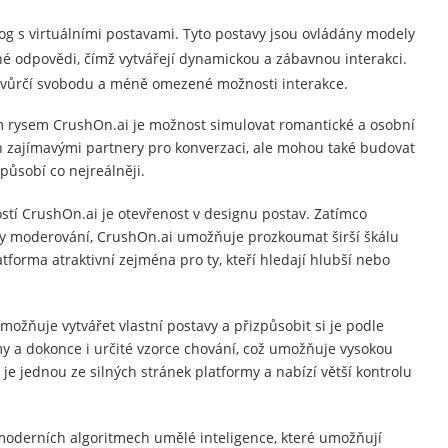
og s virtuálními postavami. Tyto postavy jsou ovládány modely
é odpovědi, čímž vytvářejí dynamickou a zábavnou interakci.
 tvůrčí svobodu a méně omezené možnosti interakce.
m rysem CrushOn.ai je možnost simulovat romantické a osobní
en zajímavými partnery pro konverzaci, ale mohou také budovat
 působí co nejreálněji.
ostí CrushOn.ai je otevřenost v designu postav. Zatímco
dly moderování, CrushOn.ai umožňuje prozkoumat širší škálu
tforma atraktivní zejména pro ty, kteří hledají hlubší nebo
ožňuje vytvářet vlastní postavy a přizpůsobit si je podle
y a dokonce i určité vzorce chování, což umožňuje vysokou
e jednou ze silných stránek platformy a nabízí větší kontrolu
 moderních algoritmech umělé inteligence, které umožňují