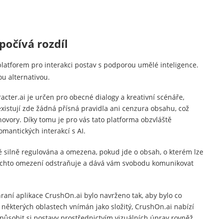
počívá rozdíl
platforem pro interakci postav s podporou umělé inteligence.
ou alternativou.
cter.ai je určen pro obecné dialogy a kreativní scénáře,
istují zde žádná přísná pravidla ani cenzura obsahu, což
ovory. Díky tomu je pro vás tato platforma obzvláště
omantických interakcí s AI.
 silně regulována a omezena, pokud jde o obsah, o kterém lze
 těchto omezení odstraňuje a dává vám svobodu komunikovat
zhraní aplikace CrushOn.ai bylo navrženo tak, aby bylo co
v některých oblastech vnímán jako složitý, CrushOn.ai nabízí
působit si postavy prostřednictvím vizuálních úprav rovněž