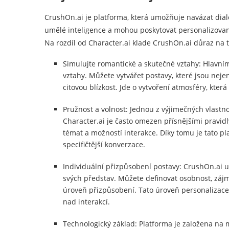
CrushOn.ai je platforma, která umožňuje navázat dial
umělé inteligence a mohou poskytovat personalizovan
Na rozdíl od Character.ai klade CrushOn.ai důraz na
Simulujte romantické a skutečné vztahy: Hlavní
vztahy. Můžete vytvářet postavy, které jsou nej
citovou blízkost. Jde o vytvoření atmosféry, která
Pružnost a volnost: Jednou z výjimečných vlastn
Character.ai je často omezen přísnějšími pravi
témat a možností interakce. Díky tomu je tato pla
specifičtější konverzace.
Individuální přizpůsobení postavy: CrushOn.ai um
svých představ. Můžete definovat osobnost, zájm
úroveň přizpůsobení. Tato úroveň personalizace j
nad interakcí.
Technologický základ: Platforma je založena na