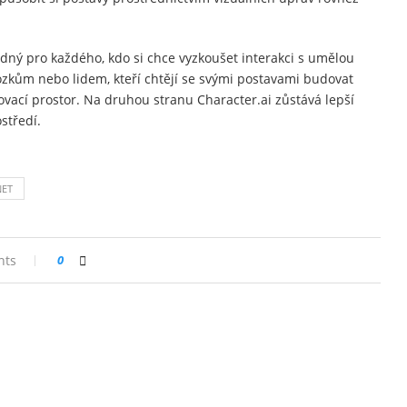
dný pro každého, kdo si chce vyzkoušet interakci s umělou
ozkům nebo lidem, kteří chtějí se svými postavami budovat
ovací prostor. Na druhou stranu Character.ai zůstává lepší
středí.
NET
nts
0