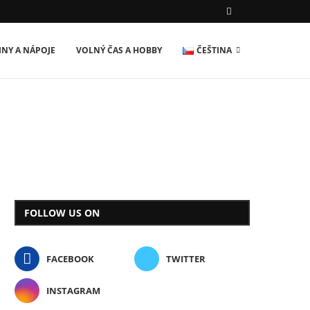
INY A NÁPOJE
VOLNÝ ČAS A HOBBY
ČEŠTINA
FOLLOW US ON
FACEBOOK
TWITTER
INSTAGRAM