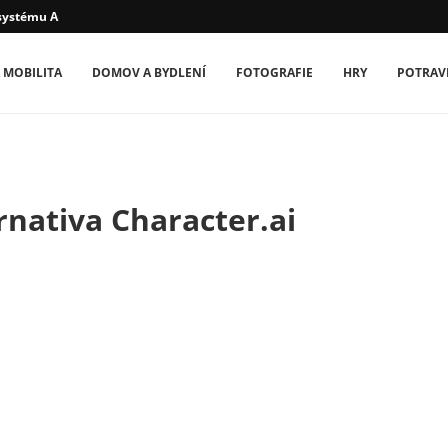
systému Android –...
 MOBILITA
DOMOV A BYDLENÍ
FOTOGRAFIE
HRY
POTRAV
rnativa Character.ai