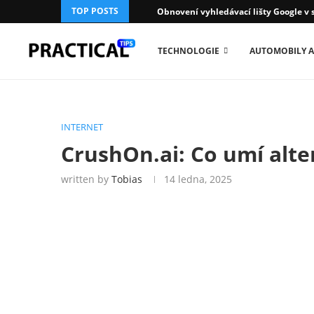
TOP POSTS
Obnovení vyhledávací lišty Google v 
TECHNOLOGIE
AUTOMOBILY A
INTERNET
CrushOn.ai: Co umí alte
written by
Tobias
14 ledna, 2025