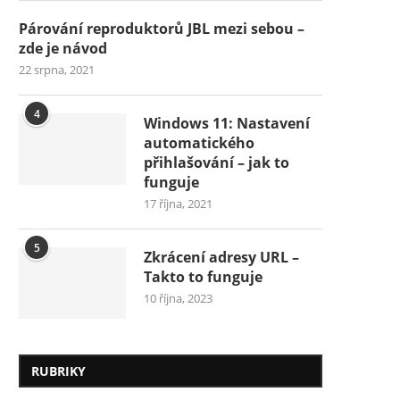
Párování reproduktorů JBL mezi sebou –
zde je návod
22 srpna, 2021
4
Windows 11: Nastavení
automatického
přihlašování – jak to
funguje
17 října, 2021
5
Zkrácení adresy URL –
Takto to funguje
10 října, 2023
RUBRIKY