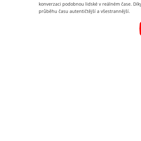
konverzaci podobnou lidské v reálném čase. Díky
průběhu času autentičtější a všestrannější.