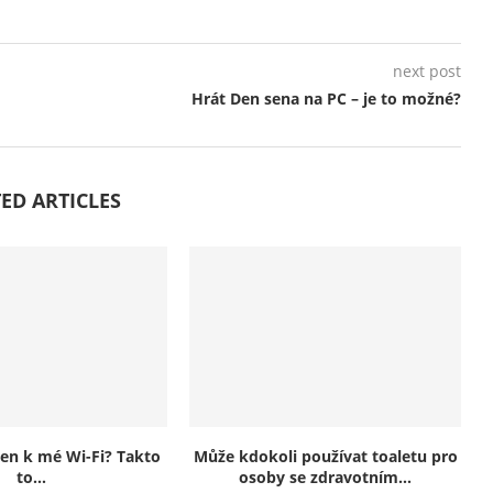
next post
Hrát Den sena na PC – je to možné?
ED ARTICLES
jen k mé Wi-Fi? Takto
Může kdokoli používat toaletu pro
to...
osoby se zdravotním...