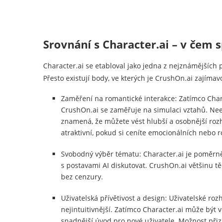
Srovnání s Character.ai – v čem s
Character.ai se etabloval jako jedna z nejznámějších 
Přesto existují body, ve kterých je CrushOn.ai zajímav
Zaměření na romantické interakce: Zatímco Chara
CrushOn.ai se zaměřuje na simulaci vztahů. Neex
znamená, že můžete vést hlubší a osobnější rozh
atraktivní, pokud si ceníte emocionálních nebo r
Svobodný výběr tématu: Character.ai je poměrně
s postavami AI diskutovat. CrushOn.ai většinu
bez cenzury.
Uživatelská přívětivost a design: Uživatelské ro
nejintuitivnější. Zatímco Character.ai může být 
snadnější úvod pro nové uživatele. Možnost přiz