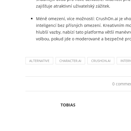
zajišťuje atraktivní uživatelský zážitek.
Méně omezení, více možností: CrushOn.ai je vho
inteligencí bez přísných omezení. Kreativním m
hlubší vazby, nabízí tato platforma větší manévr
volbou, pokud jde o moderované a bezpečné pro
ALTERNATIVE
CHARACTER.AI
CRUSHON.AI
INTER
0 comme
TOBIAS