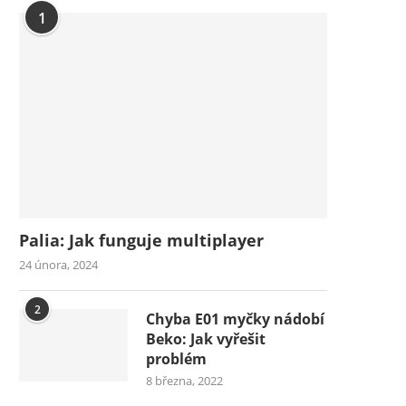
1
Palia: Jak funguje multiplayer
24 února, 2024
2
Chyba E01 myčky nádobí
Beko: Jak vyřešit
problém
8 března, 2022