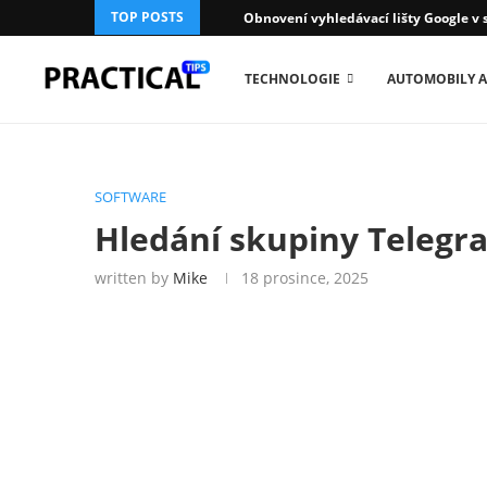
TOP POSTS
Obnovení vyhledávací lišty Google v 
TECHNOLOGIE
AUTOMOBILY A
SOFTWARE
Hledání skupiny Telegr
written by
Mike
18 prosince, 2025