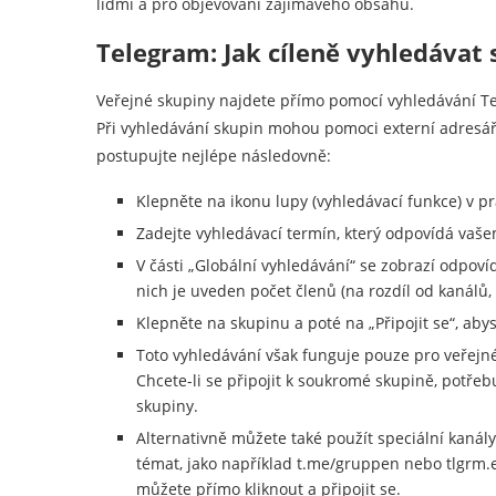
lidmi a pro objevování zajímavého obsahu.
Telegram: Jak cíleně vyhledávat
Veřejné skupiny najdete přímo pomocí vyhledávání T
Při vyhledávání skupin mohou pomoci externí adresáře
postupujte nejlépe následovně:
Klepněte na ikonu lupy (vyhledávací funkce) v 
Zadejte vyhledávací termín, který odpovídá vaš
V části „Globální vyhledávání“ se zobrazí odpoví
nich je uveden počet členů (na rozdíl od kanálů, 
Klepněte na skupinu a poté na „Připojit se“, abys
Toto vyhledávání však funguje pouze pro veřejn
Chcete-li se připojit k soukromé skupině, potře
skupiny.
Alternativně můžete také použít speciální kanál
témat, jako například t.me/gruppen nebo tlgrm.
můžete přímo kliknout a připojit se.