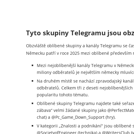
Tyto skupiny Telegramu jsou obz
Obzvláště oblíbené skupiny a kanály Telegramu se ča
Německu patří v roce 2025 mezi oblíbené především n
Mezi nejoblíbenější kanály Telegramu v Německu 
miliony odběratelů je největším německy mluví
Na druhém místě se nachází zpravodajský kanál 
odběratelů. Celkem tři z deseti nejoblíbenějšíc
popularitu tohoto tématu.
Oblíbené skupiny Telegramu najdete také seřazené
zábava“ velmi žádané skupiny jako @PerfectMat
chat) a @Pc_Game_Down_Support (hry).
V kategorii „Znalosti a podnikání“ jsou oblíben
@SocietyofEngineer (technika) a @WritersClub (v