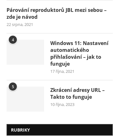
Párování reproduktorů JBL mezi sebou –
zde je návod
22 srpna, 2021
4
Windows 11: Nastavení
automatického
přihlašování – jak to
funguje
17 října, 2021
5
Zkrácení adresy URL –
Takto to funguje
10 října, 2023
RUBRIKY