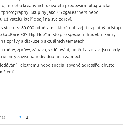
tahují mnoho kreativních uživatelů především fotografické
ditphotography. Skupiny jako @YogaLearners nebo
živatelů, kteří dbají na své zdraví.
s více než 80 000 odběrateli, které nabízejí bezplatný přístup
ako „Rare 90’s Hip-Hop“ místo pro speciální hudební žánry.
na zprávy a diskuze o aktuálních tématech.
oměny, zprávy, zábavu, vzdělávání, umění a zdraví jsou tedy
čné míry závisí na individuálních zájmech.
ledávání Telegramu nebo specializované adresáře, abyste
m členů.
nts
0