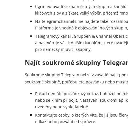
tlgrm.eu uvádí seznam četných skupin a kanálů
klíčových slov a získáte velký výběr, přičemž mn
Na telegramchannels.me najdete také rozsáhlou 
Platforma je vhodná k objevování nových skupin
Telegramový kanál „Gruppen & Channel Übersich
a nasměruje vás k dalším kanálům, které uváděj
pro německy mluvící skupiny.
Najít soukromé skupiny Telegr
Soukromé skupiny Telegram nelze v zásadě najít pomocí
soukromé skupině, potřebujete pozvánku nebo musíte
Pokud nemáte pozvánkový odkaz, bohužel neexis
nebo se k nim připojit. Nastavení soukromí apli
uvedeny nebo vyhledatelné.
Kontaktujte osoby, o kterých víte, že již jsou č
odkaz nebo pozvání od správce.