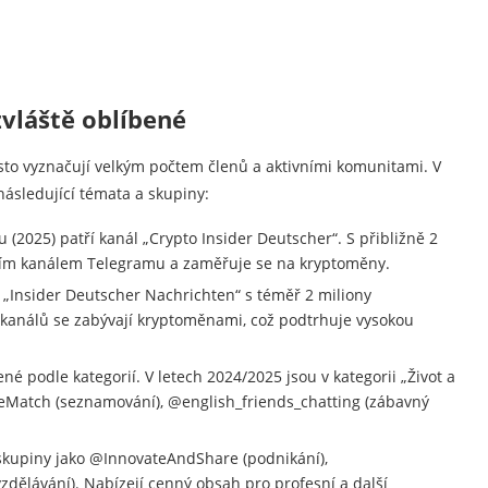
vláště oblíbené
sto vyznačují velkým počtem členů a aktivními komunitami. V
ásledující témata a skupiny:
(2025) patří kanál „Crypto Insider Deutscher“. S přibližně 2
cím kanálem Telegramu a zaměřuje se na kryptoměny.
„Insider Deutscher Nachrichten“ s téměř 2 miliony
h kanálů se zabývají kryptoměnami, což podtrhuje vysokou
 podle kategorií. V letech 2024/2025 jsou v kategorii „Život a
eMatch (seznamování), @english_friends_chatting (zábavný
é skupiny jako @InnovateAndShare (podnikání),
zdělávání). Nabízejí cenný obsah pro profesní a další