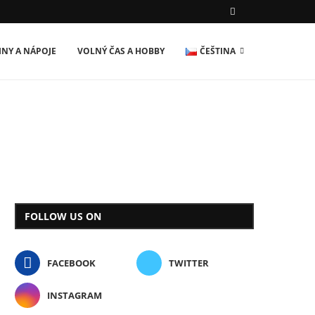
INY A NÁPOJE
VOLNÝ ČAS A HOBBY
ČEŠTINA
FOLLOW US ON
FACEBOOK
TWITTER
INSTAGRAM