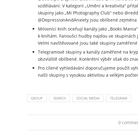
vzdělávání. V kategorii „Umění a kreativita“ při
skupiny jako „Mi Photography Club“ nebo @red
@DepressionAndAnxiety jsou oblíbené zejména u u
Milovníci knih oceňují kanály jako „Books Mania“ 
k knihám. Fanoušci hudby najdou ve skupinách j
Velmi navštěvované jsou také skupiny zaměřené 
Telegramové skupiny a kanály zaměřené na krypt
obzvláště oblíbené. Konkrétní výběr však do zna
Pro cílené vyhledávání doporučujeme použít vyh
našli skupiny s vysokou aktivitou a velkým počte
GROUP
SEARCH
SOCIAL MEDIA
TELEGRAM
0 comme