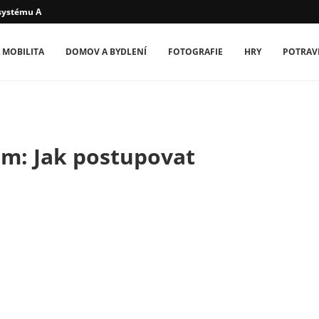
systému Android –...
 MOBILITA
DOMOV A BYDLENÍ
FOTOGRAFIE
HRY
POTRAV
am: Jak postupovat