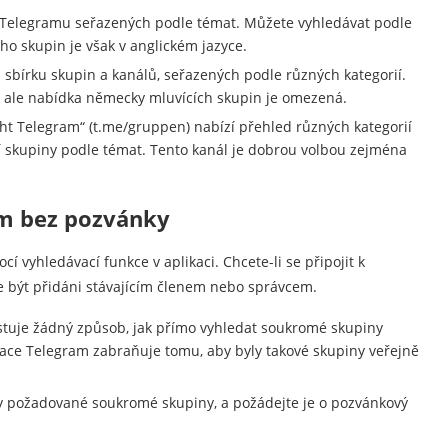
 Telegramu seřazených podle témat. Můžete vyhledávat podle
oho skupin je však v anglickém jazyce.
sbírku skupin a kanálů, seřazených podle různých kategorií.
, ale nabídka německy mluvících skupin je omezená.
t Telegram“ (t.me/gruppen) nabízí přehled různých kategorií
í skupiny podle témat. Tento kanál je dobrou volbou zejména
am bez pozvánky
 vyhledávací funkce v aplikaci. Chcete-li se připojit k
 být přidáni stávajícím členem nebo správcem.
tuje žádný způsob, jak přímo vyhledat soukromé skupiny
kace Telegram zabraňuje tomu, aby byly takové skupiny veřejně
leny požadované soukromé skupiny, a požádejte je o pozvánkový