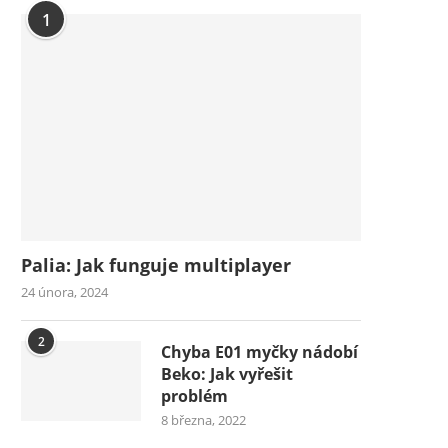
1
Palia: Jak funguje multiplayer
24 února, 2024
2
Chyba E01 myčky nádobí
Beko: Jak vyřešit
problém
8 března, 2022