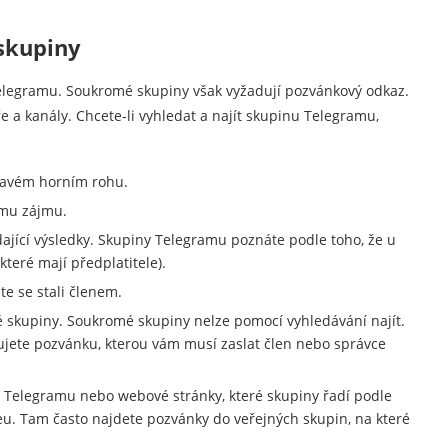
 skupiny
elegramu. Soukromé skupiny však vyžadují pozvánkový odkaz.
 a kanály. Chcete-li vyhledat a najít skupinu Telegramu,
pravém horním rohu.
emu zájmu.
dající výsledky. Skupiny Telegramu poznáte podle toho, že u
které mají předplatitele).
te se stali členem.
é skupiny. Soukromé skupiny nelze pomocí vyhledávání najít.
bujete pozvánku, kterou vám musí zaslat člen nebo správce
y Telegramu nebo webové stránky, které skupiny řadí podle
eu. Tam často najdete pozvánky do veřejných skupin, na které