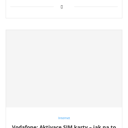
Internet
Vodafone: Aktivace SIM karty – jak na to