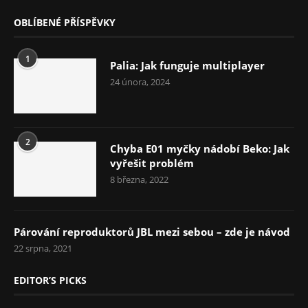
OBLÍBENÉ PŘÍSPĚVKY
1
Palia: Jak funguje multiplayer
24 února, 2024
2
Chyba E01 myčky nádobí Beko: Jak
vyřešit problém
8 března, 2022
Párování reproduktorů JBL mezi sebou – zde je návod
22 srpna, 2021
EDITOR’S PICKS