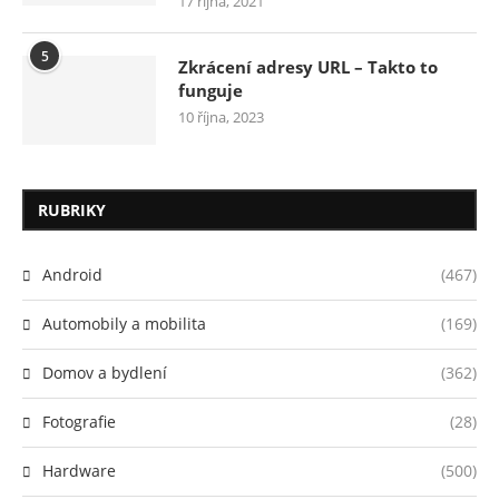
17 října, 2021
5
Zkrácení adresy URL – Takto to
funguje
10 října, 2023
RUBRIKY
Android
(467)
Automobily a mobilita
(169)
Domov a bydlení
(362)
Fotografie
(28)
Hardware
(500)