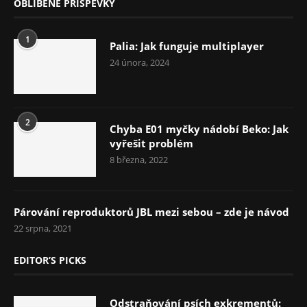
OBLÍBENÉ PŘÍSPĚVKY
1
Palia: Jak funguje multiplayer
24 února, 2024
2
Chyba E01 myčky nádobí Beko: Jak
vyřešit problém
8 března, 2022
Párování reproduktorů JBL mezi sebou – zde je návod
22 srpna, 2021
EDITOR’S PICKS
Odstraňování psích exkrementů: