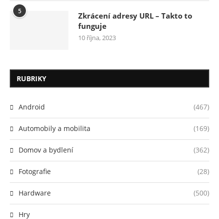
5
Zkrácení adresy URL – Takto to
funguje
10 října, 2023
RUBRIKY
Android
(467)
Automobily a mobilita
(169)
Domov a bydlení
(362)
Fotografie
(28)
Hardware
(500)
Hry