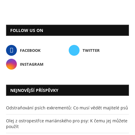
FOLLOW US ON
FACEBOOK
TWITTER
INSTAGRAM
NEJNOVĚJŠÍ PŘÍSPĚVKY
Odstraňování psích exkrementů: Co musí vědět majitelé psů
Olej z ostropestřce mariánského pro psy: K čemu jej můžete
použít