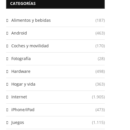
CATEGORÍAS
Alimentos y bebidas
(187)
Android
(463)
Coches y movilidad
(170)
Fotografía
(28)
Hardware
(498)
Hogar y vida
(363)
Internet
(1.905)
iPhone/iPad
(473)
Juegos
(1.115)