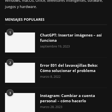
Windows, macOS, Office, televisores inteligentes, software,
juegos y hardware.
MENSAJES POPULARES
1
ChatGPT: Insertar imágenes – así
funciona
septiembre 19, 2023
2
Error E01 del lavavajillas Beko:
Cómo solucionar el problema
marzo 8, 2022
3
Instagram: Cambiar a cuenta
personal – cómo hacerlo
marzo 28, 2023