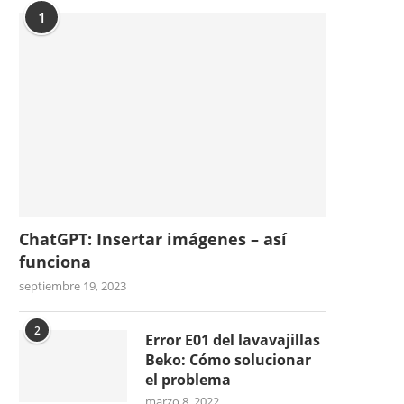
1
ChatGPT: Insertar imágenes – así
funciona
septiembre 19, 2023
2
Error E01 del lavavajillas
Beko: Cómo solucionar
el problema
marzo 8, 2022