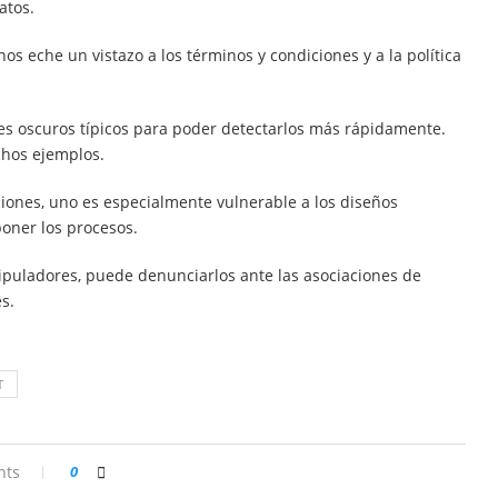
atos.
os eche un vistazo a los términos y condiciones y a la política
es oscuros típicos para poder detectarlos más rápidamente.
chos ejemplos.
ciones, uno es especialmente vulnerable a los diseños
oner los procesos.
ipuladores, puede denunciarlos ante las asociaciones de
s.
T
nts
0