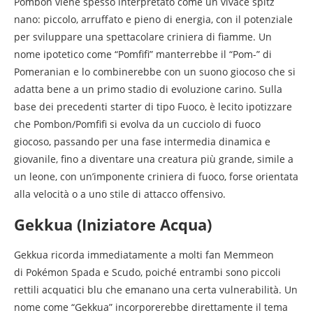
Pombon viene spesso interpretato come un vivace spitz
nano: piccolo, arruffato e pieno di energia, con il potenziale
per sviluppare una spettacolare criniera di fiamme. Un
nome ipotetico come “Pomfifi” manterrebbe il “Pom-” di
Pomeranian e lo combinerebbe con un suono giocoso che si
adatta bene a un primo stadio di evoluzione carino. Sulla
base dei precedenti starter di tipo Fuoco, è lecito ipotizzare
che Pombon/Pomfifi si evolva da un cucciolo di fuoco
giocoso, passando per una fase intermedia dinamica e
giovanile, fino a diventare una creatura più grande, simile a
un leone, con un’imponente criniera di fuoco, forse orientata
alla velocità o a uno stile di attacco offensivo.
Gekkua (Iniziatore Acqua)
Gekkua ricorda immediatamente a molti fan Memmeon
di Pokémon Spada e Scudo, poiché entrambi sono piccoli
rettili acquatici blu che emanano una certa vulnerabilità. Un
nome come “Gekkua” incorporerebbe direttamente il tema