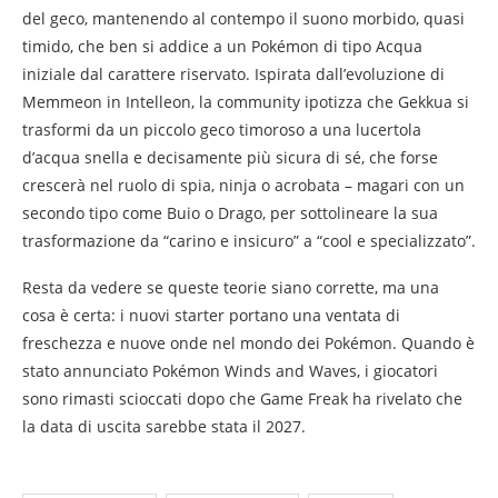
del geco, mantenendo al contempo il suono morbido, quasi
timido, che ben si addice a un Pokémon di tipo Acqua
iniziale dal carattere riservato. Ispirata dall’evoluzione di
Memmeon in Intelleon, la community ipotizza che Gekkua si
trasformi da un piccolo geco timoroso a una lucertola
d’acqua snella e decisamente più sicura di sé, che forse
crescerà nel ruolo di spia, ninja o acrobata – magari con un
secondo tipo come Buio o Drago, per sottolineare la sua
trasformazione da “carino e insicuro” a “cool e specializzato”.
Resta da vedere se queste teorie siano corrette, ma una
cosa è certa: i nuovi starter portano una ventata di
freschezza e nuove onde nel mondo dei Pokémon. Quando è
stato annunciato Pokémon Winds and Waves, i giocatori
sono rimasti scioccati dopo che Game Freak ha rivelato che
la data di uscita sarebbe stata il 2027.