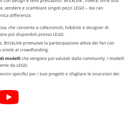
 con design e temi prestabiliti. BrickLink , invece, offre una
re, vendere e scambiare singoli pezzi LEGO – dai rari
unica differenza:
iva, che consente a collezionisti, hobbisti e designer di
ono più disponibili presso LEGO.
, BrickLink promuove la partecipazione attiva dei fan con
a simile al crowdfunding.
 di modelli
che vengono poi valutati dalla community. I modelli
mente da LEGO.
cini specifici per i tuoi progetti e sfogliare le inserzioni dei