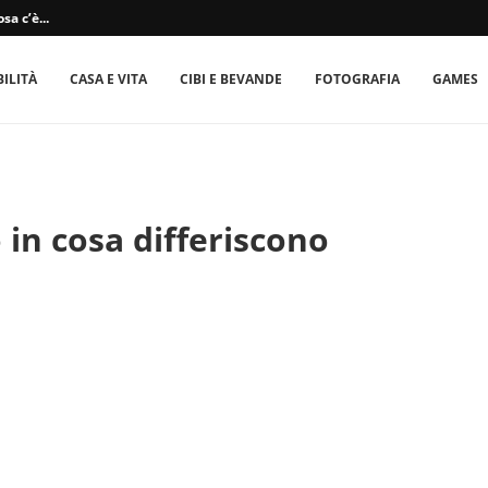
sa c’è...
ILITÀ
CASA E VITA
CIBI E BEVANDE
FOTOGRAFIA
GAMES
 in cosa differiscono