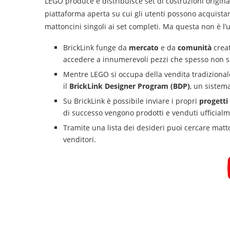
LEGO produce e distribuisce set di costruzioni originali
piattaforma aperta su cui gli utenti possono acquista
mattoncini singoli ai set completi. Ma questa non è l’
BrickLink funge da
mercato
e da
comunità
creat
accedere a innumerevoli pezzi che spesso non s
Mentre LEGO si occupa della vendita tradizionale
il
BrickLink Designer Program (BDP)
, un sistem
Su BrickLink è possibile inviare i propri
progetti
di successo vengono prodotti e venduti ufficial
Tramite una lista dei desideri puoi cercare matton
venditori.