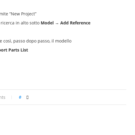
mite “New Project”
 ricerca in alto sotto
Model → Add Reference
e così, passo dopo passo, il modello
rt Parts List
nts
0