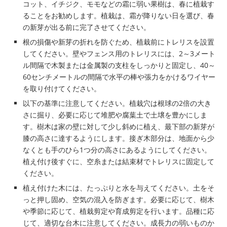
コット、イチジク、モモなどの霜に弱い果樹は、春に植栽す
ることをお勧めします。植栽は、霜が降りない日を選び、春
の新芽が出る前に完了させてください。
根の損傷や新芽の折れを防ぐため、植栽前にトレリスを設置
してください。壁やフェンス用のトレリスには、2～3メート
ル間隔で木製または金属製の支柱をしっかりと固定し、40～
60センチメートルの間隔で水平の棒や張力をかけるワイヤー
を取り付けてください。
以下の基準に注意してください。植栽穴は根球の2倍の大き
さに掘り、必要に応じて堆肥や腐葉土で土壌を豊かにしま
す。樹木は家の壁に対して少し斜めに植え、最下部の新芽が
膝の高さに達するようにします。接ぎ木部分は、地面から少
なくとも手のひら1つ分の高さにあるようにしてください。
植え付け後すぐに、空糸または結束材でトレリスに固定して
ください。
植え付けた木には、たっぷりと水を与えてください。土をそ
っと押し固め、空気の混入を防ぎます。必要に応じて、樹木
や季節に応じて、植栽剪定や育成剪定を行います。品種に応
じて、適切な台木に注意してください。成長力の弱いものか