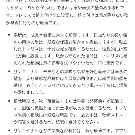
りが良く、風から守られ、できれば家や南側の壁のある場所で
す。トレリスは植え付け前に設置し、植え付けは霜が降りない秋
か早春に行うのが最適です。
場所は、成長と健康に大きく影響します。日当たりの良い暖
かい南側の壁は、最適な保護と暖かさを提供しますが、独立
したトレリスは、十分な光を確保するために、理想的には南
北方向に設置します。風から守られた場所は、トレリスに植
えられた植物は風の影響を受けやすいため、特に重要です。
リンゴ、ナシ、モモなどの温暖な気候を好む品種には南側の
壁を、より敏感な品種には半日陰の西側または南西側の壁を
選び、独立したトレリスにはできるだけ風から守られた場所
を選びましょう。
植栽時期は、秋（落葉後）または早春（発芽前）が最適で
す。温暖な気温と湿った土壌が成長を促進するため、トレリ
ス果樹の植栽には最適な時期です。夏と冬は、乾燥ストレス
や霜害を避けるため、植栽は避けてください。
リンゴやナシなどの丈夫な品種には、秋が最適です。アプリ