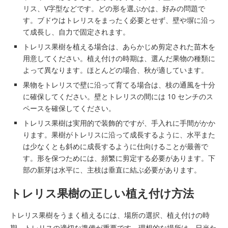
リス、V字型などです。どの形を選ぶかは、好みの問題で
す。ブドウはトレリスをまったく必要とせず、壁や塀に沿っ
て成長し、自力で固定されます。
トレリス果樹を植える場合は、あらかじめ剪定された苗木を
用意してください。植え付けの時期は、選んだ果物の種類に
よって異なります。ほとんどの場合、秋が適しています。
果物をトレリスで壁に沿って育てる場合は、枝の通風を十分
に確保してください。壁とトレリスの間には 10 センチのス
ペースを確保してください。
トレリス果樹は実用的で装飾的ですが、手入れに手間がかか
ります。果樹がトレリスに沿って成長するように、水平また
は少なくとも斜めに成長するように仕向けることが最善で
す。形を保つためには、頻繁に剪定する必要があります。下
部の新芽は水平に、主枝は垂直に結ぶ必要があります。
トレリス果樹の正しい植え付け方法
トレリス果樹をうまく植えるには、場所の選択、植え付けの時
期、トレリスの適切な準備が重要です。理想的な場所は、日当た