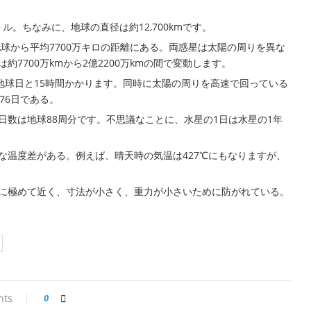
ル。ちなみに、地球の直径は約12,700kmです。
地球から平均7700万キロの距離にある。両惑星は太陽の周りを異な
7700万kmから2億2200万kmの間で変動します。
地球日と15時間かかります。同時に太陽の周りを高速で回っている
76日である。
日数は地球88周分です。不思議なことに、水星の1日は水星の1年
な温度差がある。例えば、晴天時の気温は427℃にもなりますが、
に極めて近く、寸法が小さく、重力が小さいために防がれている。
nts
0