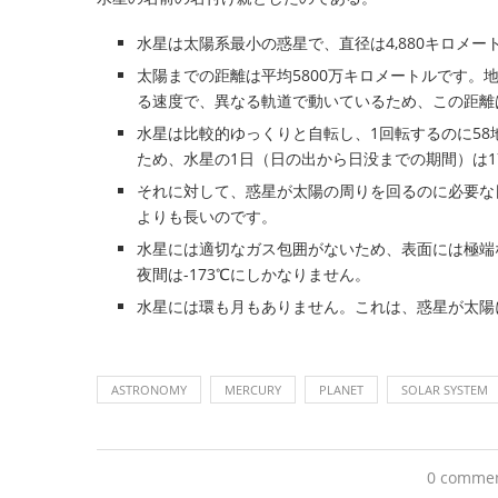
水星は太陽系最小の惑星で、直径は4,880キロメート
太陽までの距離は平均5800万キロメートルです。
る速度で、異なる軌道で動いているため、この距離は約
水星は比較的ゆっくりと自転し、1回転するのに58
ため、水星の1日（日の出から日没までの期間）は1
それに対して、惑星が太陽の周りを回るのに必要な
よりも長いのです。
水星には適切なガス包囲がないため、表面には極端
夜間は-173℃にしかなりません。
水星には環も月もありません。これは、惑星が太陽
ASTRONOMY
MERCURY
PLANET
SOLAR SYSTEM
0 comme