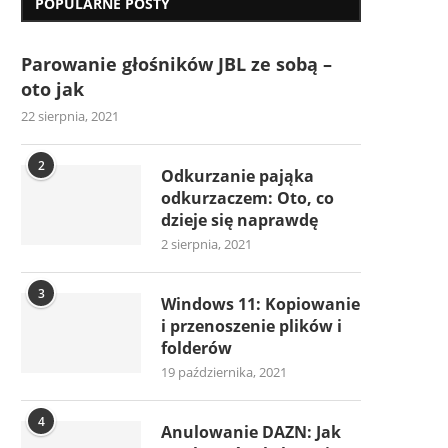
POPULARNE POSTY
Parowanie głośników JBL ze sobą –
oto jak
22 sierpnia, 2021
2
Odkurzanie pająka
odkurzaczem: Oto, co
dzieje się naprawdę
2 sierpnia, 2021
3
Windows 11: Kopiowanie
i przenoszenie plików i
folderów
19 października, 2021
4
Anulowanie DAZN: Jak