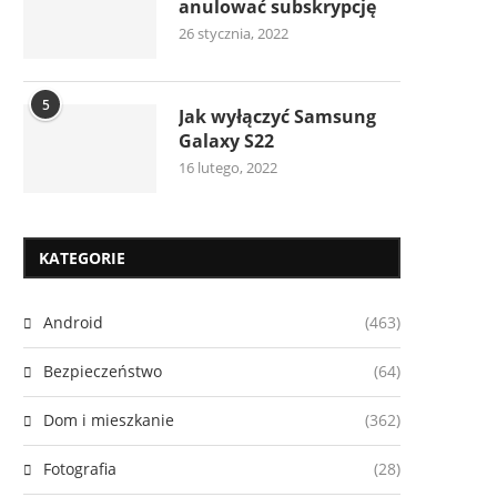
anulować subskrypcję
26 stycznia, 2022
5
Jak wyłączyć Samsung
Galaxy S22
16 lutego, 2022
KATEGORIE
Android
(463)
Bezpieczeństwo
(64)
Dom i mieszkanie
(362)
Fotografia
(28)