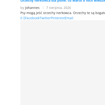
Orzechy nerkowca dla psów: co warto o nich wiedzi
by
Johannes
7 sierpnia, 2026
Psy mogą jeść orzechy nerkowca. Orzechy te są bogat
0
Facebook
Twitter
Pinterest
Email