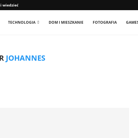
 wiedzieć właściciele psów
TECHNOLOGIA
DOM I MIESZKANIE
FOTOGRAFIA
GAME
OR
JOHANNES