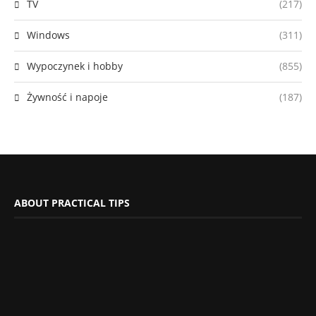
TV
(217)
Windows
(311)
Wypoczynek i hobby
(855)
Żywność i napoje
(187)
ABOUT PRACTICAL TIPS