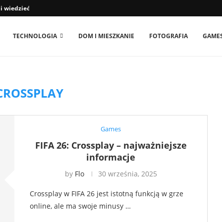
 wiedzieć właściciele psów
TECHNOLOGIA
DOM I MIESZKANIE
FOTOGRAFIA
GAME
CROSSPLAY
Games
FIFA 26: Crossplay – najważniejsze
informacje
by
Flo
30 września, 2025
Crossplay w FIFA 26 jest istotną funkcją w grze
online, ale ma swoje minusy …