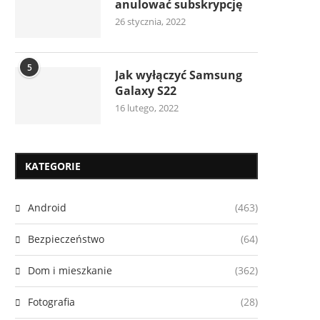
anulować subskrypcję
26 stycznia, 2022
5
Jak wyłączyć Samsung
Galaxy S22
16 lutego, 2022
KATEGORIE
Android
(463)
Bezpieczeństwo
(64)
Dom i mieszkanie
(362)
Fotografia
(28)