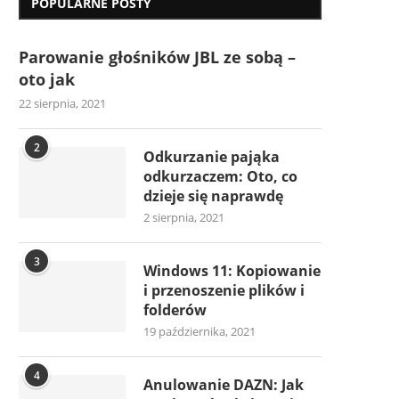
POPULARNE POSTY
Parowanie głośników JBL ze sobą –
oto jak
22 sierpnia, 2021
2
Odkurzanie pająka
odkurzaczem: Oto, co
dzieje się naprawdę
2 sierpnia, 2021
3
Windows 11: Kopiowanie
i przenoszenie plików i
folderów
19 października, 2021
4
Anulowanie DAZN: Jak